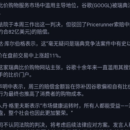
服务市场中滥用主导地位，谷歌(GOOGL)被瑞典法院判处向Klar
。
院于本周三作出这一判决，但驳回了Pricerunner
约合82亿美元)的赔偿。
达·库尔伯格表示，这“毫无疑问是瑞典竞争法案件中有史
股价在盘前交易中上涨超11%。
这家瑞典比价购物网站主张，谷歌十余年来一直滥用其搜
手的比价门户。
na在声明中表示，周三的赔偿金额旨在弥补因谷歌偏袒自有
行为最终也推高了消费者的购物成本。
负责人丹·格里夫斯表示“市场健康运转时，所有人都能受益
盘，整个社会也因此更加繁荣。”
司不认同法院的判决，将考虑后续法律应对方案。发言人称