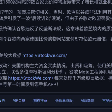
过1500家网站的数百家比价购物服务带来了增长和就业
017年的一项裁决密切相关。当时，欧盟以谷歌非法利用
决随后引发了一波“后续诉讼”浪潮，但由于谷歌对欧盟罚
最终确认谷歌违反了反垄断法规，这意味着欧盟境内的原
判令谷歌向两家德国比价购物网站支付5.73亿欧元赔偿
荐美股大数据
https://Stockwe.com/
波动？美国机构主力资金买卖情况，出货和吸筹，使用美股投
创立，联合多位摩根斯坦利分析师，谷歌 Meta工程师利
据库
https://StockWe.com/
每天处理千万级股票数据：
信号第一时间发到您手机APP！
报告
VIP会员
期权推荐
低价暴涨股
AI智能体
常见