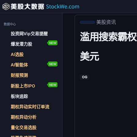
美股资讯
数据中心
投资网Vip交易提醒
滥用搜索霸权偏袒
NEW
爆发潜力股
美元
AI选股
NEW
AI智能体
财报预测
OG
NEW
新股上市IPO
板块追踪
期权异动实时订单流
期权异动分析
量化交易选股