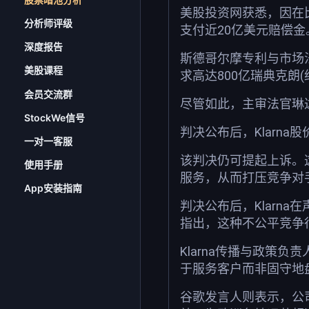
美股投资网获悉，因在比价购物
分析师评级
支付近20亿美元赔偿金
深度报告
斯德哥尔摩专利与市场法
美股课程
求高达800亿瑞典克朗(
会员交流群
尽管如此，主审法官琳
StockWe信号
判决公布后，Klarna
一对一客服
该判决仍可提起上诉。
使用手册
服务，从而打压竞争对
App安装指南
判决公布后，Klar
指出，这种不公平竞争
Klarna传播与政策
于服务客户而非固守地
谷歌发言人则表示，公