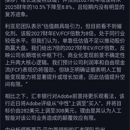
2025财年的10.5%下降至8.8%，且短期内没有明显的
复苏迹象。
利亚尼团队表示“估值颇具吸引力，但目前看不到催
化剂。该股2027财年EV/FCF倍数为8倍，处于同行业
较低水平。但我们认为，单靠低估值不足以推动股价
跑赢大盘。我们给出7倍的2027财年EV/FCF倍数，反
映公司长期增长中枢下行、商业化变现前景不确定性
上升两大核心逻辑。我们预计公司利润率和自由现金
流(FCF)表现仍将强劲，但缺乏明确证据表明人工智
能变现能力将显著提升或增长加速，因此估值提升空
间有限。”
相比之下，汇丰银行对Adobe前景持更乐观看法，该
行近日将Adobe评级从“中性”上调至“买入”，并将目
标价由282美元上调至308美元，理由是其认为人工
智能对该公司业务造成的颠覆效应有限。
由分析师斯蒂芬·贝尔西领衔的汇丰团队指出，