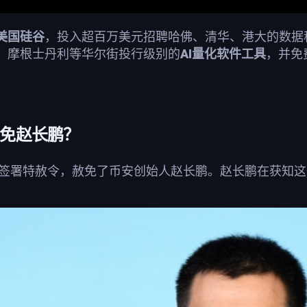
美国硅谷
，投入超百万美元招聘哈佛、清华、港大的数据科
、摩根士丹利等华尔街投行级别的
AI量化软件工具
，并免
7
免赵长鹏？
朗普签署特赦令，赦免了币安创始人赵长鹏。赵长鹏在获知
。