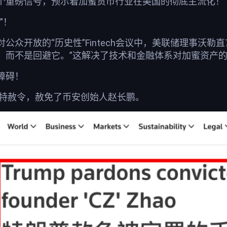
个重磅信号，预示着加蜜货币行业在美国的彻底主流化！
”！
公众开放的“历史性”Fintech会议中，美联储理事沃勒
，而不是回避它。”这解决了技术和金融体系对加蜜资产
障碍！
署特赦令，赦免了币安创始人赵长鹏。