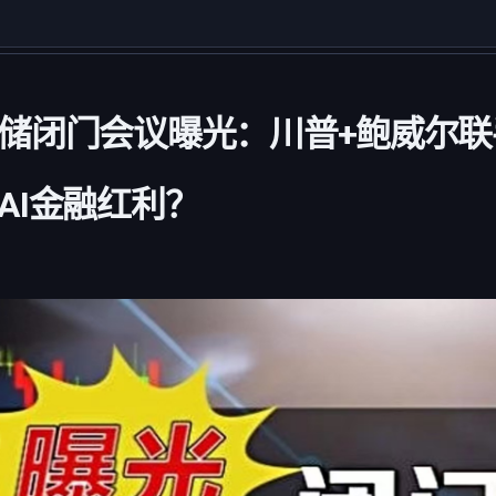
储闭门会议曝光：川普+鲍威尔联手
AI金融红利？