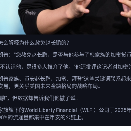
怎么解释为什么赦免赵长鹏的？
朗普：“您赦免赵长鹏，是否与他参与了您家族的加蜜货
不认识他，是很多人推介了他。”他还批评这记者对加密领
朗普家族、币安赵长鹏、加蜜、拜登”这些关键词联系起
交易，更关乎美国未来金融格局的战略布局。
长鹏”，但数据却告诉我们他撒了谎。
下的World Liberty Financial（WLFI）公司
90%的流通量都集中在币安的公链上。