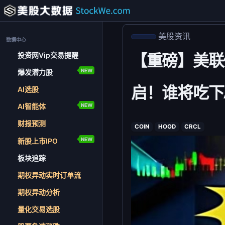
美股资讯
数据中心
投资网Vip交易提醒
【重磅】美联
NEW
爆发潜力股
启！谁将吃下
AI选股
NEW
AI智能体
财报预测
COIN
HOOD
CRCL
NEW
新股上市IPO
板块追踪
期权异动实时订单流
期权异动分析
量化交易选股