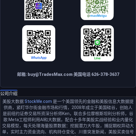
邮箱:
buy@TradesMax.com
美国电话 626-378-3637
公司介绍
美股大数据
StockWe.com
是一个美国领先的金融和美股信息大数据提
供商，紧盯华尔街金融市场和行情，2008年成立于美国硅谷，创始人
是前纽约证券交易所资深分析师Ken，联合多位摩根斯坦利分析师，谷
歌 Meta工程师利用AI和大数据，配合十多年美股实战经验和业内量化
交易模型，每天处理海量股票数据：挖掘潜力大牛股，捕捉期权异动大
单，实时主力资金流向、机构持仓变化、川普突发新闻，美股买卖信号