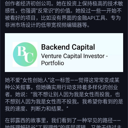
创作者经济初创公司。她在投资上保持极高的技术敏
感性，也强调“反常识”的价值。她投过一些一开始不
被看好的项目，比如没有界面的金融API工具、专为
非洲市场设计的低带宽视频编辑器等。
她不爱“女性创始人”这一标签——觉得这常常变成某
种公关叙事，但她确实用行动支持着多样化的创业
者。她说：“我不想让别人因为我是女性而投我，也
不想别人因为我是女性而不投我。我希望你看到的是
我的速度、判断力和结果。”
在郭露西的故事里，我们看到了一种罕见的路径——
她既理解硅谷“工程理性”的底层逻辑，又敢于绕过主