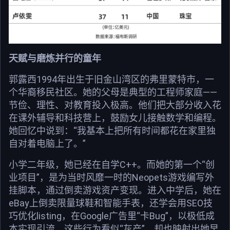
天赋与磨炼并行的童年
郭露西1994年出生于旧金山湾区的弗里蒙特市，一
个华裔移民社区。她的父母是典型的工程师家庭——
节俭、理性、对教育投入极高。他们把大部分收入花
在课外辅导和科技营上，鼓励女儿接触数学和编程。
她回忆中说到：“我基本上把所有时间都花在家里独
自对着电脑上了。”
小学二年级，她已经在自学C++。而她的第一个“创
业项目”，是为当时风靡一时的Neopets游戏编写外
挂脚本，通过倒卖游戏资产变现。进入中学后，她在
eBay上倒卖限量球鞋和智能手表，还学会用SEO技
巧优化listing，在Google广告里“卡Bug”，以极低成
本实现引流。这些行为看似“灰产”，却也映射出她早