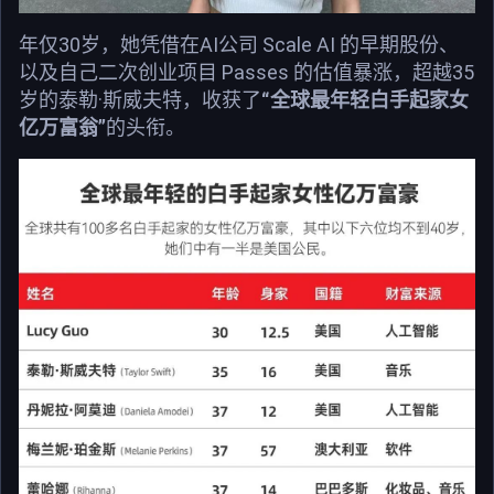
年仅30岁，她凭借在AI公司 Scale AI 的早期股份、
以及自己二次创业项目 Passes 的估值暴涨，超越35
岁的泰勒·斯威夫特，收获了
“全球最年轻白手起家女
亿万富翁”
的头衔。