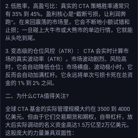
2.
CTA
低胜率，高盈亏比：
真实的
策略胜率通常只
35%
45%
有
到
。盈利核心是“截断亏损，让利润奔
跑”。在来回震荡的市场里，它会不断地小额试错和
止损；一旦碰上大牛市或大熊市的单边行情，它就能
从头吃到尾。
3.
ATR
CTA
变态级的仓位风控（
）：
会实时计算市
ATR
场的真实波动率（
）。市场波动剧烈、风险高
时，它会自动降低仓位；市场横盘、波动极小时，它
反而会自动加满杠杆。它永远将单次亏损卡死在总资
1%
2%
金的
到
之间。
CTA
?
二、为什么
值得关注
CTA
3500
4000
全球
基金的实际管理规模大约在
到
亿美元。但由于它们交易期货和期权，自带杠杆，放
1.5
2
大后实际调动的名义资金高达
万亿至
万亿美元。
这股庞大的力量兼具双面性：