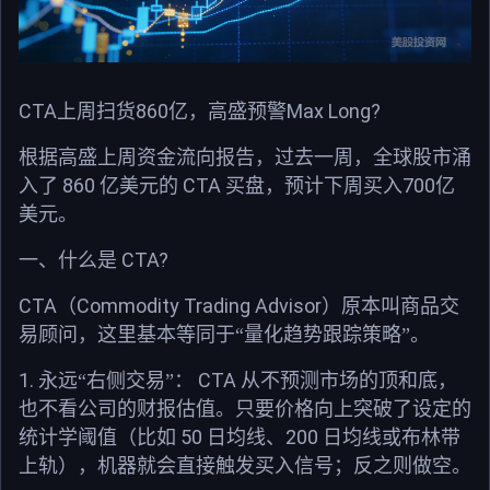
CTA
860
Max Long?
上周扫货
亿，高盛预警
根据高盛上周资金流向报告，过去一周，全球股市涌
860
CTA
700
入了
亿美元的
买盘，预计下周买入
亿
美元。
CTA?
一、什么是
CTA
Commodity Trading Advisor
（
）原本叫商品交
易顾问，这里基本等同于“量化趋势跟踪策略”。
1.
CTA
永远“右侧交易”：
从不预测市场的顶和底，
也不看公司的财报估值。只要价格向上突破了设定的
50
200
统计学阈值（比如
日均线、
日均线或布林带
上轨），机器就会直接触发买入信号；反之则做空。