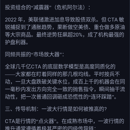
投资组合的“减震器”（危机阿尔法）：
2022
CTA
年，美联储激进加息导致股债双杀。但
敏
锐捕捉到了通胀趋势，果断做空美债、重仓做多原油
20%
等大宗商品。最终逆势狂飙超
，成了机构最强的
护盘利器。
同频共振的“市场放大器”：
CTA
全球几千亿
的底层数学模型是高度同质化的
——大家都在盯着同样的那几根均线。平时按兵不
动，一旦大盘跌破关键水位，成百上千的机器会在同
一毫秒内发出方向完全一致的抛售指令，瞬间抽干流
动性，把一次普通回调砸成恐慌性的“连环踩踏”。
?
三、传导机制：一波大行情是如何被推高的
CTA
是行情的“点火器”。在成熟市场中，一波行情的
推升通常遵循着极其严密的四级传导链：