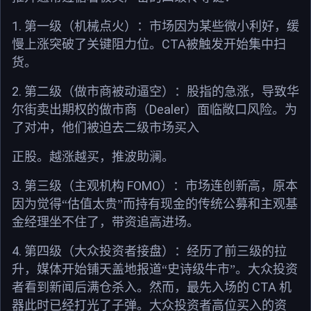
1.
第一级（机械点火）：
市场因为某些微小利好，缓
CTA
慢上涨突破了关键阻力位。
被触发开始集中扫
货。
2.
第二级（做市商被动逼空）：
股指的急涨，导致华
Dealer
尔街卖出期权的做市商（
）面临敞口风险。为
了对冲，他们被迫去二级市场买入
正股。越涨越买，推波助澜。
3.
FOMO
第三级（主观机构
）：
市场连创新高，原本
因为觉得“估值太贵”而持有现金的传统公募和主观基
金经理坐不住了，带资追高进场。
4.
第四级（大众投资者接盘）：
经历了前三级的拉
升，媒体开始铺天盖地报道“史诗级牛市”。大众投资
CTA
者看到新闻后满仓杀入。然而，最先入场的
机
器此时已经打光了子弹。大众投资者高位买入的资