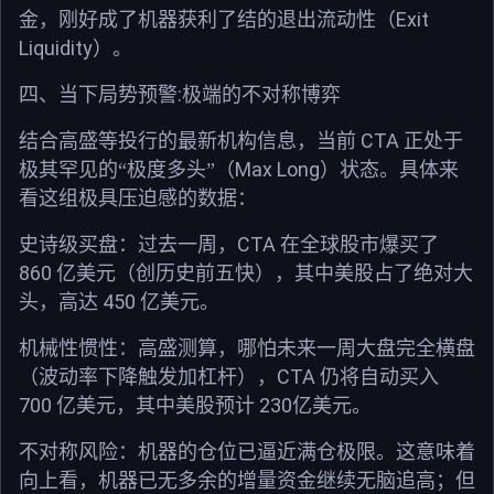
Exit
金，刚好成了机器获利了结的退出流动性（
Liquidity
）。
:
四、当下局势预警
极端的不对称博弈
CTA
结合高盛等投行的最新机构信息，当前
正处于
Max Long
极其罕见的
“极度多头”（
）状态。具体来
看这组极具压迫感的数据：
CTA
史诗级买盘：
过去一周，
在全球股市爆买了
860
亿美元（创历史前五快），其中美股占了绝对大
450
头，高达
亿美元。
机械性惯性：
高盛测算，哪怕未来一周大盘完全横盘
CTA
（波动率下降触发加杠杆），
仍将自动买入
700
230
亿美元，其中美股预计
亿美元。
不对称风险：
机器的仓位已逼近满仓极限。这意味着
向上看，机器已无多余的增量资金继续无脑追高；但