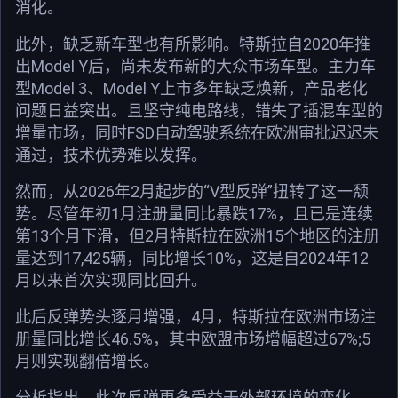
消化。
此外，缺乏新车型也有所影响。特斯拉自2020年推
出Model Y后，尚未发布新的大众市场车型。主力车
型Model 3、Model Y上市多年缺乏焕新，产品老化
问题日益突出。且坚守纯电路线，错失了插混车型的
增量市场，同时FSD自动驾驶系统在欧洲审批迟迟未
通过，技术优势难以发挥。
然而，从2026年2月起步的“V型反弹”扭转了这一颓
势。尽管年初1月注册量同比暴跌17%，且已是连续
第13个月下滑，但2月特斯拉在欧洲15个地区的注册
量达到17,425辆，同比增长10%，这是自2024年12
月以来首次实现同比回升。
此后反弹势头逐月增强，4月，特斯拉在欧洲市场注
册量同比增长46.5%，其中欧盟市场增幅超过67%;5
月则实现翻倍增长。
分析指出，此次反弹更多受益于外部环境的变化。