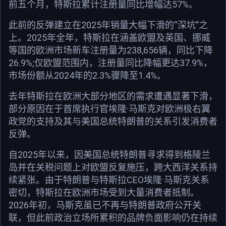
前五个月，特斯拉累计注册量同比增幅达57%。
此前的反弹建立在2025年销量大幅下滑的“深坑”之
上。2025年全年，特斯拉在涵盖欧盟及英国、挪威
等国的欧洲市场新车注册量为238,656辆，同比下降
26.9%;仅欧盟范围内，注册量同比降幅更达37.9%，
市场份额从2024年的2.3%骤降至1.4%。
去年特斯拉在欧洲大部分地区的需求遭遇显著下滑，
部分原因在于首席执行官埃隆·马斯克对欧洲极右翼
政党的支持及其与美国总统特朗普的关系引发消费者
反弹。
自2025年以来，因美国总统特朗普寻求得到格陵兰
岛并在关税问题上对欧盟反复施压，跨大西洋关系持
续紧张。由于特朗普与特斯拉CEO埃隆·马斯克关系
密切，特斯拉在欧洲市场受到大量消费者抵制。
2026年初，马斯克虽已不再与特朗普政府公开关
联，但此前政治立场所累积的品牌负面影响仍在持续