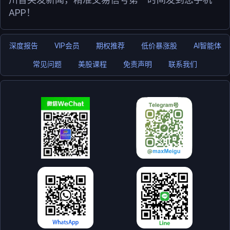
APP！
深度报告
VIP会员
期权推荐
低价暴涨股
AI智能体
常见问题
美股课程
免责声明
联系我们