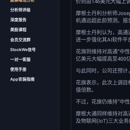
价则由146美元大幅上调
分析师评级
摩根士丹利分析师Jos
深度报告
机遇远超此前预测。报
美股课程
摩根士丹利认为，高通近
进一步强化其AI软件
会员交流群
StockWe信号
花旗则维持对高通“中性
亿美元大幅提高至400
一对一客服
使用手册
与此同时，公司还预计，
App安装指南
花旗表示，此次上调目
值倍数。
不过，花旗仍维持“中
摩根大通同样维持对高通“
及物联网(IoT)三大