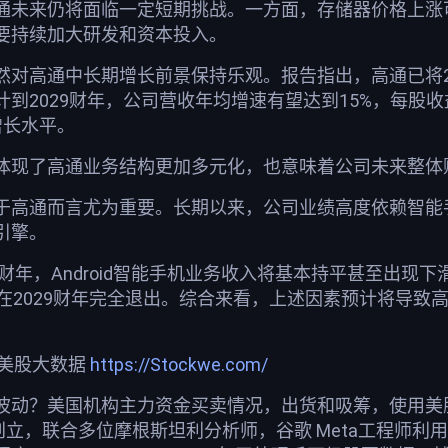
通未来仍将面临一定短期挑战。一方面，存储器价格上涨
要持续加大研发和资本投入。
然对高通中长期增长前景保持乐观。报告指出，高通已将20
到2029财年，公司营收年均增速有望达到15%，每股收益
增长水平。
体现了高通业务结构更加多元化，也意味着公司未来整体
于高通而言尤为重要。长期以来，公司业绩高度依赖智能
引擎。
7财年，Android智能手机业务收入将基本持平甚至出现下
在2029财年完全退出。综合来看，上述因素预计将导致高通
荐美股大数据
https://Stockwe.com/
波动？美国机构主力资金买卖情况，出货和吸筹，使用美股投
创立，联合多位摩根斯坦利分析师，谷歌 Meta工程师利