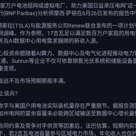
千家万户电池组网成虚拟电厂、助力美国日益承压电网”这
BNP Paribas)分析师摩西·萨顿在6月26日发布
N)、特斯拉(TSLA)与能源服务公司Renew联合发布的
调峰。作为参照，17吉瓦足以满足数百万户家庭的用电需求
务及AI数据中心用电需求捆绑的新收入源。
心投资命题随着AI算力、数据中心及电气化进程推动电
通，Sunrun等企业不仅可依靠销售光伏系统和储能设备
重变现。
能远不及市场预期那般丰满。
上谈兵?
数字与美国户用电池实际装机量存在严重脱节。据报告测算
加州电网的富余容量未必能跨区域输送至数据中心增长最
合同约束及竞争对手供货等因素后，法巴估算，短期内实
下，若2吉瓦电池容量参与区域电力市场，年化收入也仅约