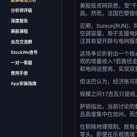
美股投资网获悉，受“
分析师评级
高。然而，法国巴黎银行(
深度报告
近期，Sunrun(RU
美股课程
空调容量，用于支援电网
注其有望开辟与电网服
会员交流群
StockWe信号
这场争论折射出一个核
观的增量收入?若路径走
一对一客服
和电网运营商，实现双
使用手册
但法巴认为，经济账可
App安装指南
规模之问17吉瓦只是纸
萨顿指出，当前讨论的
且高度集中在加州。而
在剔除地理限制、既有
零头。即便在乐观情境