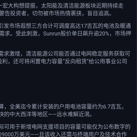
一宏大构想提振，太阳能及清洁能源板块近期持续走
的报告中警告投资者，切勿被市场热情裹挟，盲目追高。
一项计划引发市场遐想三方合计可调度高达17吉瓦的电池及暖通
。受此刺激，Sunrun股价单日飙升逾20%，市场押
力需求激增，清洁能源公司能否通过电网稳定服务获取可
盈利，还可将闲置电力容量“反向租赁”给公用事业公司
，全美迄今累计安装的户用电池容量约为6.7吉瓦，
快的中大西洋等地区——远水难解近渴。
际可用于新增电网支援项目的容量可能仅为公布数字的
9000万美元——且该收入还需与终端用户及技术合作