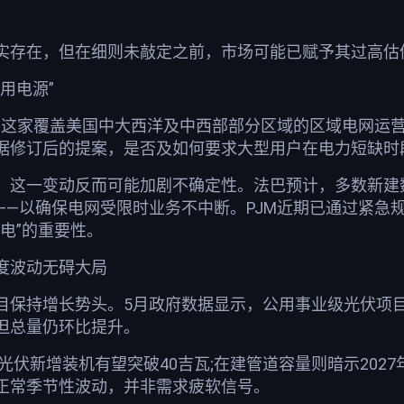
实存在，但在细则未敲定之前，市场可能已赋予其过高估
用电源”
——这家覆盖美国中大西洋及中西部部分区域的区域电网运
据修订后的提案，是否及如何要求大型用户在电力短缺时
，这一变动反而可能加剧不确定性。法巴预计，多数新建
——以确保电网受限时业务不中断。PJM近期已通过紧急
电”的重要性。
度波动无碍大局
目保持增长势头。5月政府数据显示，公用事业级光伏项目
但总量仍环比提升。
国光伏新增装机有望突破40吉瓦;在建管道容量则暗示202
正常季节性波动，并非需求疲软信号。