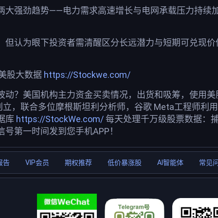
两大强劲趋势——电力需求高速增长与电网承载压力持续
。
，但认为眼下投资者需清醒区分长远潜力与短期可兑现价值
荐美股大数据
https://Stockwe.com/
波动？美国机构主力资金买卖情况，出货和吸筹，使用美股投
创立，联合多位摩根斯坦利分析师，谷歌 Meta工程师利
据库
https://StockWe.com/
每天处理千万级股票数据：
信号第一时间发到您手机APP！
报告
VIP会员
期权推荐
低价暴涨股
AI智能体
常见