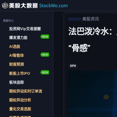
美股资讯
数据中心
投资网Vip交易提醒
法巴泼冷水：
NEW
爆发潜力股
“骨感”
AI选股
NEW
AI智能体
财报预测
SPX
NEW
新股上市IPO
板块追踪
期权异动实时订单流
期权异动分析
量化交易选股