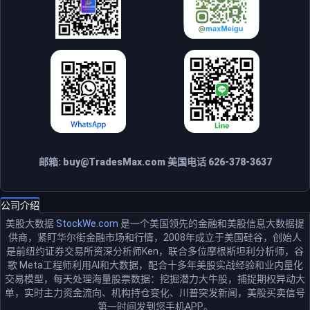
邮箱:
buy@TradesMax.com
美国电话 626-378-3637
公司介绍
美股大数据
StockWe.com
是一个美国领先的金融和美股信息大数据提
供商，紧盯华尔街金融市场和行情，2008年成立于美国硅谷，创始人
是前纽约证券交易所资深分析师Ken，联合多位摩根斯坦利分析师，谷
歌 Meta工程师利用AI和大数据，配合十多年美股实战经验和业内量化
交易模型，每天处理海量股票数据：挖掘潜力大牛股，捕捉期权异动大
单，实时主力资金流向、机构持仓变化、川普突发新闻，美股买卖信号
第一时间发到您手机APP。