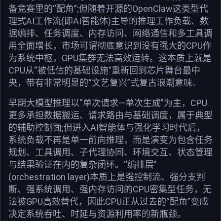
备竞赛里的“配角”;但随着开源的OpenClaw这类型代
理式AI工作流(即AI智能体)主导的推理工作负载、数
据编排、任务调度、内存访问、网络通信和多工具调
用全面增长，市场可谓彻底意识到没有强大的CPU作
为系统中枢，GPU集群无法高效运转。这本质上就是
CPU从“被低估的基础设施”重新回到芯片舞台最中
央，带有非常明显的“文艺复兴”式复古浪潮意味。
早期大模型推理以“单次请求—单次生成”为主，CPU
更多承担数据搬运、请求路由与基础调度，属于典型
的辅助控制面;但进入AI智能体与强化学习时代后，
系统负载不再是单一前向推理，而是演变为包含任务
规划、工具调用、子代理协同、环境交互、状态管理
与结果验证在内的复杂闭环。“编排层”
(orchestration layer)本质上是强控制流、强分支判
断、强系统调用、强内存访问的CPU密集型任务，无
法被GPU高效替代，因此CPU正从过去的“配角”变成
决定系统吞吐、时延与资源利用率的新瓶颈。