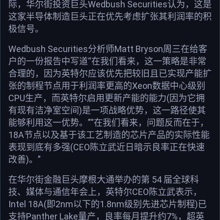
际，华尔街投资巨头Wedbush Securities认为，这是
这家半导体制造巨头正在优先考虑扩张其利润率的积
极信号。
Wedbush Securities分析师Matt Bryson周三在给客
户的一份报告中写道“在我们看来，这一策略是非常
合理的，因为英特尔应该优先把较旧且已实现产能扩
张的制程节点用于利润率更高的Xeon数据中心级别
CPU生产，而英特尔启用更新产能的能力(因为它拥
有现有洁净室空间)是一项战略优势，这一路径使其
能够利用这一优势。”“在我们看来，问题反而在于，
18A节点以及基于该工艺制造的芯片产品的实际性能
表现到底有多强(CEO陈立武近日暗示良率正在快速
改善)。”
在华尔街金融巨头摩根大通举办的第 54 届全球科
技、媒体与通信年会上，英特尔CEO陈立武表示，
Intel 18A(即2nm以下的1.8nm级别先进芯片制程)已
支持Panther Lake量产，良率每月提升约7%，超英