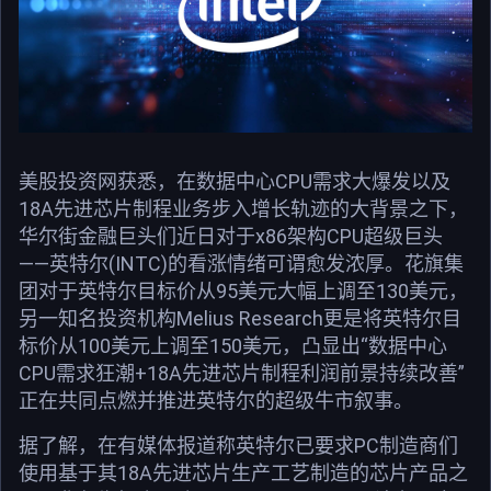
美股投资网获悉，在数据中心CPU需求大爆发以及
18A先进芯片制程业务步入增长轨迹的大背景之下，
华尔街金融巨头们近日对于x86架构CPU超级巨头
——英特尔(INTC)的看涨情绪可谓愈发浓厚。花旗集
团对于英特尔目标价从95美元大幅上调至130美元，
另一知名投资机构Melius Research更是将英特尔目
标价从100美元上调至150美元，凸显出“数据中心
CPU需求狂潮+18A先进芯片制程利润前景持续改善”
正在共同点燃并推进英特尔的超级牛市叙事。
据了解，在有媒体报道称英特尔已要求PC制造商们
使用基于其18A先进芯片生产工艺制造的芯片产品之