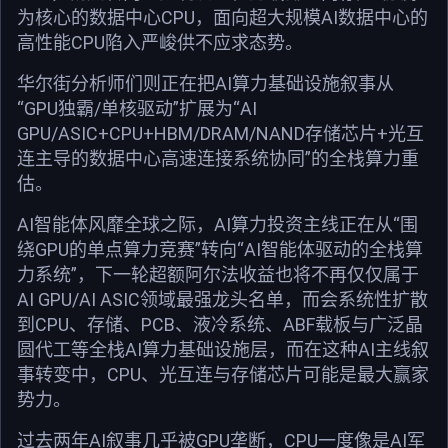
为核心的数据中心CPU，面向超大规模AI数据中心的
高性能CPU陷入严峻供不应求态势。
华尔街分析师们则正在把AI算力基础设施叙事从
“GPU独霸/单核驱动”扩展为“AI
GPU/ASIC+CPU+HBM/DRAM/NAND存储芯片+光互
连主导的数据中心高速连接系统协同”的全栈算力重
估。
AI智能体风靡全球之际，AI算力投资主线正在从“围
绕GPU的单点算力竞赛”转向“AI智能体驱动的全栈算
力系统”，下一轮超额阿尔法收益也将不再仅仅属于
AI GPU/AI ASIC领域最强龙头名单，而会系统性扩散
到CPU、存储、PCB、液冷系统、ABF载板与广泛晶
圆代工等全栈AI算力基础设施层，而在这种AI主线叙
事转变中，CPU、光互连与存储芯片可能是最大赢家
势力。
过去两年AI叙事几乎被GPU垄断，CPU一度像是AI军