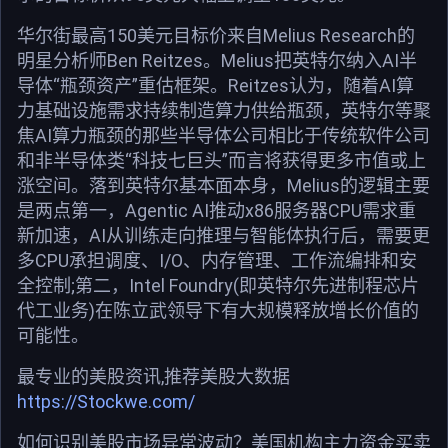
华尔街最高150美元目标价来自Melius Research的
明星分析师Ben Reitzes。Melius把英特尔纳入AI半
导体“瓶颈资产”重估框架。Reitzes认为，随着AI算
力基础设施需求持续制造算力供给瓶颈，英特尔等聚
焦AI算力瓶颈的那些半导体公司相比于传统软件公司
和非半导体类“科技七巨头”而言将获得更多市值或上
涨空间。落到英特尔基本面本身，Melius的逻辑主要
是两点第一，Agentic AI推动x86服务器CPU需求重
新加速，AI从训练走向推理与智能体执行后，需要更
多CPU承担调度、I/O、内存管理、工作流编排和安
全控制;第二，Intel Foundry(即英特尔先进制程芯片
代工业务)在陈立武领导下有大规模释放增长价值的
可能性。
最专业的美股资讯,推荐美股大数据
https://Stockwe.com/
如何识别美股市场异常波动？美国机构主力资金买卖