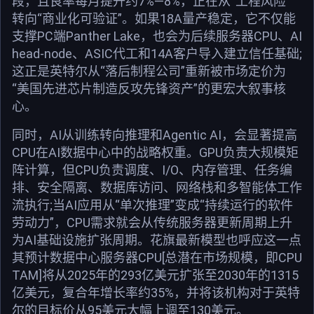
段，且良率每月提升约7%—8%，正在从“工程风险”
转向“商业化可验证”。如果18A量产稳定，它不仅能
支撑PC端Panther Lake，也会为后续服务器CPU、AI
head-node、ASIC代工和14A客户导入建立信任基础;
这正是英特尔从“落后制程公司”重新被市场定价为
“美国先进芯片制造反攻先锋资产”的更宏大叙事核
心。
同时，AI从训练转向推理和Agentic AI，会显著提高
CPU在AI数据中心中的战略权重。GPU负责大规模矩
阵计算，但CPU负责调度、I/O、内存管理、任务编
排、安全隔离、数据库访问、网络栈和多智能体工作
流执行;当AI应用从“单次推理”变成“持续运行的软件
劳动力”，CPU需求就会从传统服务器更新周期上升
为AI基础设施扩张周期。花旗最新模型也呼应这一点
其预计数据中心服务器CPU[总潜在市场规模，即CPU
TAM]将从2025年的293亿美元扩张至2030年的1315
亿美元，复合年增长率约35%，并将该机构对于英特
尔的目标价从95美元大幅上调至130美元。