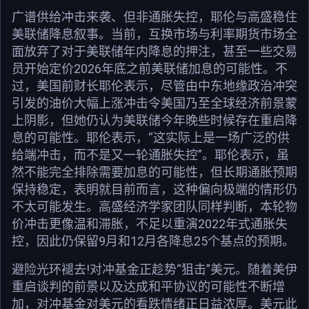
广谱供给冲击来袭、但非通胀失控，耶伦与高盛稳住
美联储降息叙事。当前，互换市场与利率期货市场全
面放弃了对于美联储年内降息的押注，甚至一些交易
员开始定价2026年底之前美联储加息的可能性。不
过，美国前财长耶伦表示，尽管由中东地缘政治冲突
引发的油价大幅上涨冲击令美国乃至全球经济前景蒙
上阴影，但她仍认为美联储今年晚些时候存在重启降
息的可能性。耶伦表示，“这实际上是一场广泛的供
给端冲击，而不是又一轮通胀失控”。耶伦表示，虽
然不能完全排除需要加息的可能性，但长期通胀预期
保持稳定，表明就目前而言，这种偏向极端的情形仍
不太可能发生。高盛经济学家团队同样判断，本轮物
价冲击更像温和滞胀，不足以重演2022年式通胀失
控，因此仍保留9月和12月各降息25个基点的预期。
避险光环褪去!对冲基金正趁势“狙击”美元。随着美伊
重启谈判的前景以及达成和平协议的可能性不断增
加，对冲基金对美元的看跌情绪正日益浓厚。美元此