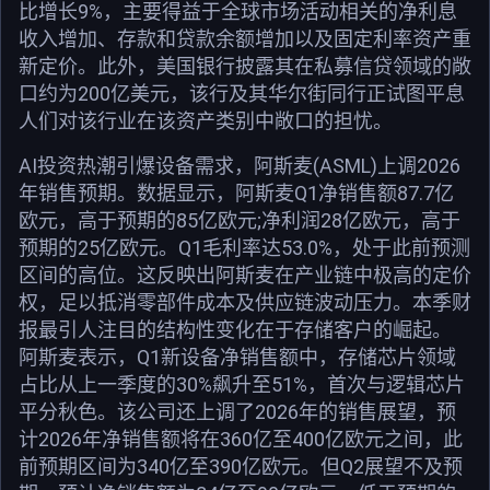
比增长9%，主要得益于全球市场活动相关的净利息
收入增加、存款和贷款余额增加以及固定利率资产重
新定价。此外，美国银行披露其在私募信贷领域的敞
口约为200亿美元，该行及其华尔街同行正试图平息
人们对该行业在该资产类别中敞口的担忧。
AI投资热潮引爆设备需求，阿斯麦(ASML)上调2026
年销售预期。数据显示，阿斯麦Q1净销售额87.7亿
欧元，高于预期的85亿欧元;净利润28亿欧元，高于
预期的25亿欧元。Q1毛利率达53.0%，处于此前预测
区间的高位。这反映出阿斯麦在产业链中极高的定价
权，足以抵消零部件成本及供应链波动压力。本季财
报最引人注目的结构性变化在于存储客户的崛起。
阿斯麦表示，Q1新设备净销售额中，存储芯片领域
占比从上一季度的30%飙升至51%，首次与逻辑芯片
平分秋色。该公司还上调了2026年的销售展望，预
计2026年净销售额将在360亿至400亿欧元之间，此
前预期区间为340亿至390亿欧元。但Q2展望不及预