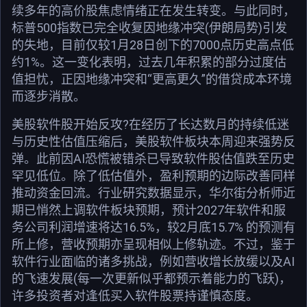
续多年的高价股焦虑情绪正在发生转变。与此同时，
标普500指数已完全收复因地缘冲突(伊朗局势)引发
的失地，目前仅较1月28日创下的7000点历史高点低
约1%。这一变化表明，过去几年积累的部分过度估
值担忧，正因地缘冲突和“更高更久”的借贷成本环境
而逐步消散。
美股软件股开始反攻?在经历了长达数月的持续低迷
与历史性估值压缩后，美股软件板块本周迎来强势反
弹。此前因AI恐慌被错杀已导致软件股估值跌至历史
罕见低位。除了低估值外，盈利预期的边际改善同样
推动资金回流。行业研究数据显示，华尔街分析师近
期已悄然上调软件板块预期，预计2027年软件和服
务公司利润增速将达16.5%，较2月底15.7% 的预测有
所上修，营收预期亦呈现相似上修轨迹。不过，鉴于
软件行业面临的诸多挑战，例如营收增长放缓以及AI
的飞速发展(每一次更新似乎都预示着能力的飞跃)，
许多投资者对逢低买入软件股票持谨慎态度。