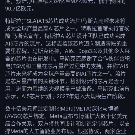
期，预计净销售额为84亿至90亿欧元，低于预期的
90.7亿欧元。
特斯拉(TSLA)A15芯片成功流片!马斯克高呼未来将
成为全球产量最高AI芯片之一。特斯拉首席执行官埃
隆·马斯克宣布，特斯拉AI芯片设计团队已成功完成
AI5芯片的流片。这标志着该芯片迈向制造阶段的重
要里程碑。马斯克还称，AI6、Dojo3以及其他令人兴
奋的芯片也在研发中。马斯克还感谢了合作伙伴台积
电(TSM)和三星在芯片量产过程中的支持，并称“AI5
芯片未来将成为全球产量最高的AI芯片之一”。流片
是芯片量产前的关键环节，检测设计的芯片是否可
用，进而为后续的大规模量产做准备。马斯克此前曾
表示，AI5芯片计划于2027年进入大规模生产阶段。
数十亿美元押注定制化!Meta(META)深化与博通
(AVGO)芯片绑定。Meta宣布与博通扩大数十亿美元
级合作关系，双方将共同设计和制造定制芯片，以支
撑Meta的人工智能业务布局。根据协议，两家企业