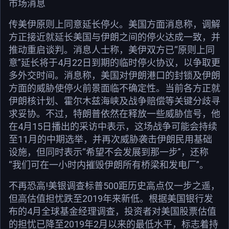
市场消息
传美伊原则上同意延长停火。美国方面消息称，调解
方正接近就延长美国与伊朗之间的停火达成一致，并
推动重启谈判。消息人士称，美伊双方已“原则上同
意”延长将于4月22日到期的临时停火协议，以争取更
多外交时间。消息称，美国对伊朗港口的封锁及伊朗
方面的威胁使停火前景面临不确定性。当前各方正就
伊朗核计划、霍尔木兹海峡及战争赔偿等关键分歧寻
求妥协。不过，特朗普依然在释放一些威胁信号，他
在4月15日播出的采访中表示，这场战争可能会持续
至11月的中期选举，并再次威胁袭击伊朗民用基础
设施，但同时表示“希望不会发展到那一步”，还称
“我们可在一小时内摧毁伊朗所有桥梁和发电厂”。
不再恐高!美银调查标普500距历史高点仅一步之遥，
但高估值担忧跌至2019年来新低。根据美国银行发
布的4月全球基金经理调查，投资者对美国股票估值
的担忧已降至2019年2月以来的最低水平，标志着持