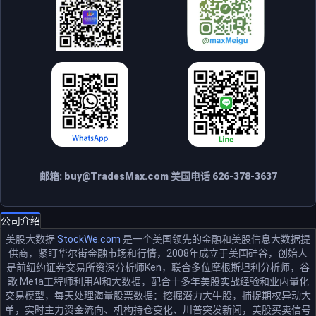
邮箱:
buy@TradesMax.com
美国电话 626-378-3637
公司介绍
美股大数据
StockWe.com
是一个美国领先的金融和美股信息大数据提
供商，紧盯华尔街金融市场和行情，2008年成立于美国硅谷，创始人
是前纽约证券交易所资深分析师Ken，联合多位摩根斯坦利分析师，谷
歌 Meta工程师利用AI和大数据，配合十多年美股实战经验和业内量化
交易模型，每天处理海量股票数据：挖掘潜力大牛股，捕捉期权异动大
单，实时主力资金流向、机构持仓变化、川普突发新闻，美股买卖信号