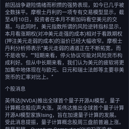
前因战争避险情绪而积攒的强势表现，如今已几乎被
全数抹平。摩根士丹利的一项专有交易模型显示，截
至4月10日，投资者在本月不断加码看空美元的交
易。与此同时，美元指数所谓的风险逆转指标显示，
本月看涨期权(对冲美元走强的成本)相对于看跌期权
(押注美元走弱的成本)的溢价已经大幅收窄。摩根士
丹利分析师表示“美元走弱的通道正在不断拓宽，而
不是收窄。”“短期来看，停火协议可能对风险货币构
成利好。但从中长期来看，我们认为美元的疲软将更
加集中地体现在与欧元、日元和瑞士法郎等主要非美
货币的汇率对比上。”
个股消息
英伟达(NVDA)推出全球首个量子开源AI模型，量子
计算概念股应声大涨。英伟达推出全球首个量子计算
开源AI模型家族Ising，旨在加速量子计算的发展。
受此消息提振，量子计算概念股周三盘前普遍上涨。