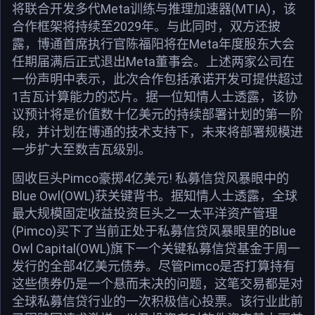
将联合开发多代Meta训练与推理加速器(MTIA)，该
合作框架将持续至2029年。与此同时，双方还披
露，博通首席执行官陈福阳将在Meta年度股东大会
任期届满后正式退出Meta董事会。上述两家公司在
一份声明中表示，此次合作包括承诺开发可提供超过
1吉瓦计算能力的芯片。据一位知情人士透露，该协
议预计将是价值数十亿美元的持续部署计划的第一阶
段，并计划在博通的技术支持下，未来将部署规模进
一步扩大至数吉瓦级别。
固收巨头Pimco豪掷4亿美元! 私募信贷风暴眼中的
Blue Owl(OWL)获关键背书。据知情人士透露，全球
最大规模固定收益投资巨头之一太平洋资产管理
(Pimco)买下了当前正处于私募信贷风暴眼里的Blue
Owl Capital(OWL)旗下一个关键私募信贷基金于周一
发行的全部4亿美元债券。尽管Pimco是否打算持有
这些债券仍是一个悬而未决的问题，这笔交易都是对
全球私募信贷行业的一次积极信心投票。该行业此前