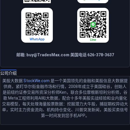
邮箱:
buy@TradesMax.com
美国电话 626-378-3637
公司介绍
美股大数据
StockWe.com
是一个美国领先的金融和美股信息大数据提
供商，紧盯华尔街金融市场和行情，2008年成立于美国硅谷，创始人
是前纽约证券交易所资深分析师Ken，联合多位摩根斯坦利分析师，谷
歌 Meta工程师利用AI和大数据，配合十多年美股实战经验和业内量化
交易模型，每天处理海量股票数据：挖掘潜力大牛股，捕捉期权异动大
单，实时主力资金流向、机构持仓变化、川普突发新闻，美股买卖信号
第一时间发到您手机APP。