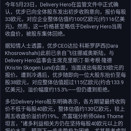
今年5月23日，Delivery Hero在监管文件中正式确
认，优步已向全体股东发出初步收购意向，报价每股
33欧元，对应企业整体估值约100亿欧元(约116亿美
元)。然而，这一价格甚至略低于Delivery Hero当周
收盘价，被股东集体回绝。
据知情人士透露，优步CEO达拉·科斯罗萨西(Dara
Khosrowshahi)此前已亲自飞往挪威奥斯陆，与
Delivery Hero监事会主席克里斯汀·斯考根·隆德
(Kristin Skogen Lund)会面，当面送出每股33欧元的
报价。遭到冷遇后，优步随即向一位大股东抬价至每
股38欧元，对应整体估值超过115亿欧元(约合133.9
亿美元)，溢价幅度约15.3%——但仍遭到拒绝。
多位Delivery Hero股东明确表示，各方期望最终收购
价不低于每股40欧元，整体估值约130亿欧元，较上
周五收盘价溢价约19%。杰富瑞分析师Giles Thorne
坦言，"诸多利益相关方仍在坚持每股40欧元以上的
报价水平，预测下一步走势极为困难，尤其是考虑到