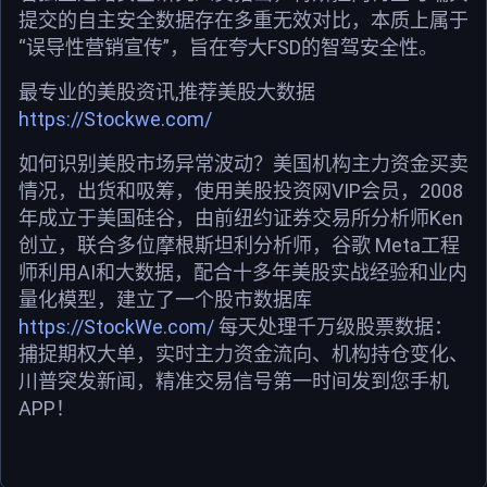
提交的自主安全数据存在多重无效对比，本质上属于
“误导性营销宣传”，旨在夸大FSD的智驾安全性。
最专业的美股资讯,推荐美股大数据
https://Stockwe.com/
如何识别美股市场异常波动？美国机构主力资金买卖
情况，出货和吸筹，使用美股投资网VIP会员，2008
年成立于美国硅谷，由前纽约证券交易所分析师Ken
创立，联合多位摩根斯坦利分析师，谷歌 Meta工程
师利用AI和大数据，配合十多年美股实战经验和业内
量化模型，建立了一个股市数据库
https://StockWe.com/
每天处理千万级股票数据：
捕捉期权大单，实时主力资金流向、机构持仓变化、
川普突发新闻，精准交易信号第一时间发到您手机
APP！