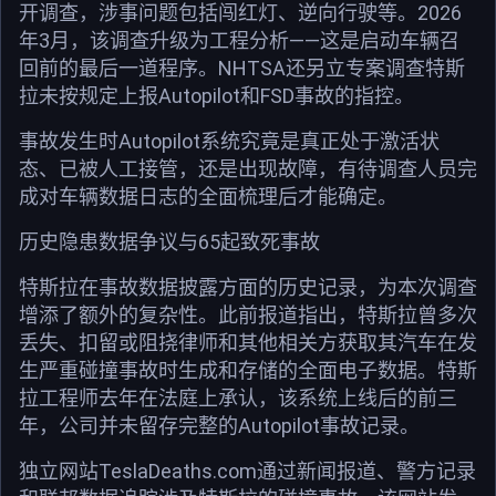
开调查，涉事问题包括闯红灯、逆向行驶等。2026
年3月，该调查升级为工程分析——这是启动车辆召
回前的最后一道程序。NHTSA还另立专案调查特斯
拉未按规定上报Autopilot和FSD事故的指控。
事故发生时Autopilot系统究竟是真正处于激活状
态、已被人工接管，还是出现故障，有待调查人员完
成对车辆数据日志的全面梳理后才能确定。
历史隐患数据争议与65起致死事故
特斯拉在事故数据披露方面的历史记录，为本次调查
增添了额外的复杂性。此前报道指出，特斯拉曾多次
丢失、扣留或阻挠律师和其他相关方获取其汽车在发
生严重碰撞事故时生成和存储的全面电子数据。特斯
拉工程师去年在法庭上承认，该系统上线后的前三
年，公司并未留存完整的Autopilot事故记录。
独立网站TeslaDeaths.com通过新闻报道、警方记录