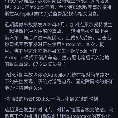
和联邦数据追踪涉及特斯拉的碰撞事故。该网站发
现，2013年至2025年间，至少有65起致死事故将特
斯拉Autopilot或FSD(受监督版)视为相关因素。
近期类似事故频发2026年5月，加州克莱尔蒙特发生
一起特斯拉冲入住宅的事故，一辆特斯拉先撞上另一
辆汽车，随后冲进一栋民宅，造成6人受伤。目击者
称司机表示事发时正在使用Autopilot。其次，同
月，佛罗里达州帕斯科县发生一起Model Y在
Autopilot模式下偏离车道、撞击配电箱后沉入池塘
的致命事故，87岁驾驶员身亡。
两起近期事故均涉及Autopilot系统在相对简单路况
下的失控表现，系统对道路边界、固定障碍物的感知
能力值得持续关注。
时间线的巧合FSD正处于商业化最关键的时刻
这起调查发生的时间点，对特斯拉而言极为敏感。马
斯克正全力推进自动驾驶出租车(robotaxi)的商业化