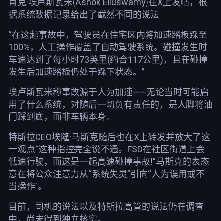
肖克·埃卢斯瓦米(Ashok Elluswamy)在X上发帖，根
据系统数据记录给出了截然不同的说法
“在这起事故中，驾驶员在住宅区内将加速踏板踩至
100%，人工操作覆盖了自动驾驶系统。碰撞发生时
车速达到了每小时73英里(约合117公里)，且在碰撞
发生后加速踏板仍处于踩下状态。”
埃卢斯瓦米称事故源于人为加速——无论当时可能启
用了什么系统，对随后一切负有责任的，是人脚将油
门踩到底，而非车辆本身。
特斯拉CEO埃隆·马斯克随后也在X上转发并放大了这
一观点“这种指控完全说不通。FSD在社区街道上会
低速行驶，而这是一起高速碰撞事故!”马斯克的表态
意在将公众注意力从“系统失灵”引向“人为误用或不
当操作”。
目前，司机的说法以及特斯拉高管的说法仍在调查
中，尚未得到独立核实。