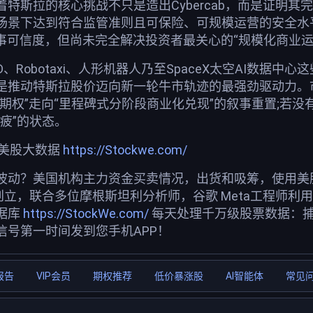
特斯拉的核心挑战不只是造出Cybercab，而是证明其
景下达到符合监管准则且可保险、可规模运营的安全水平。
增长叙事可信度，但尚未完全解决投资者最关心的“规模化商业
D、Robotaxi、人形机器人乃至SpaceX太空AI数
是推动特斯拉股价迈向新一轮牛市轨迹的最强劲驱动力。
I期权”走向“里程碑式分阶段商业化兑现”的叙事重置;
疲”的状态。
荐美股大数据
https://Stockwe.com/
波动？美国机构主力资金买卖情况，出货和吸筹，使用美股投
创立，联合多位摩根斯坦利分析师，谷歌 Meta工程师利
据库
https://StockWe.com/
每天处理千万级股票数据：
信号第一时间发到您手机APP！
报告
VIP会员
期权推荐
低价暴涨股
AI智能体
常见