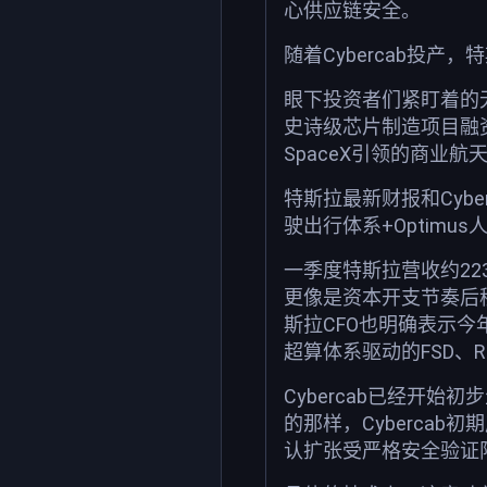
心供应链安全。
随着Cybercab投产，
眼下投资者们紧盯着的无疑
史诗级芯片制造项目融资
SpaceX引领的商业航
特斯拉最新财报和Cybe
驶出行体系+Optimu
一季度特斯拉营收约22
更像是资本开支节奏后移
斯拉CFO也明确表示
超算体系驱动的FSD、Ro
Cybercab已经开
的那样，Cybercab
认扩张受严格安全验证限