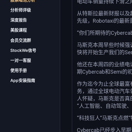
电动车销量持续下滑之际
分析师评级
从特斯拉最新财报以及超
深度报告
先级，Robotaxi的
美股课程
“你们所期待的Cybe
会员交流群
马斯克本周早些时候强调
StockWe信号
快将开始生产我们的Se
一对一客服
他还在本周四的业绩电
使用手册
期Cybercab和S
App安装指南
作为迄今为止全球最富
务，通过全球电动汽车领
人怀疑，马斯克是否真
“人工智能、自动驾驶、
“科技狂人”马斯克点燃“
Cybercab已经步