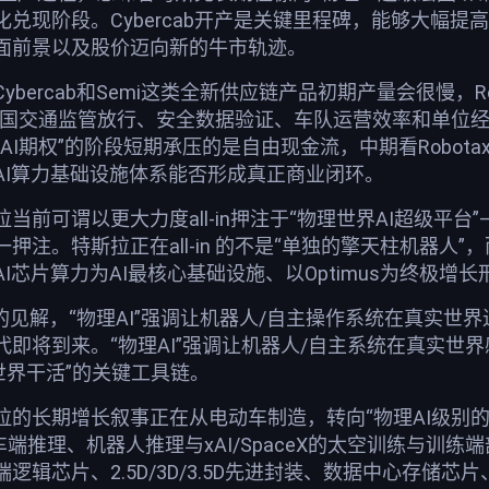
兑现阶段。Cybercab开产是关键里程碑，能够大幅提
面前景以及股价迈向新的牛市轨迹。
bercab和Semi这类全新供应链产品初期产量会很慢，R
各国交通监管放行、安全数据验证、车队运营效率和单位
I期权”的阶段短期承压的是自由现金流，中期看Robotaxi
AI算力基础设施体系能否形成真正商业闭环。
前可谓以更大力度all-in押注于“物理世界AI超级平台”—
注。特斯拉正在all-in 的不是“单独的擎天柱机器人”，而是
片算力为AI最核心基础设施、以Optimus为终极增长形态”的
的见解，“物理AI”强调让机器人/自主操作系统在真实世界
即将到来。“物理AI”强调让机器人/自主系统在真实世
世界干活”的关键工具链。
拉的长期增长叙事正在从电动车制造，转向“物理AI级别
imus、车端推理、机器人推理与xAI/SpaceX的太空训
逻辑芯片、2.5D/3D/3.5D先进封装、数据中心存