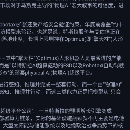
高市场对于马斯克主导的“物理AI”宏大叙事的可信度，进
obotaxi扩张还受严格安全验证约束，年底前覆盖“约十
经济模型来验证。也就是说，特斯拉股价与高估值正在
落地速度，长期上限则押在Optimus(即“擎天柱”)人形
—其中“擎天柱”(Optimus)人形机器人是最激进的产能
“以特斯拉AI超算驱动的FSD以及Robotaxi自动驾驶
整套physical AI(物理AI)超级平台。
进行感知、推理并完成一整套行动，而一个由“物理AI”
界感知、推理并行动，而这三类能力正是把模型从“只会
的超级平台公司”。一旦特斯拉的预期增长引擎变成
练与训练端部署算力链条，实际的基础设施瓶颈就不再主要是电池
储芯片、大型太阳能与储能系统以及地缘政治战争局势下的核