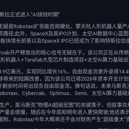
特斯拉正式进入“AI烧钱时期”
是Robotaxi扩张能否规模化、擎天柱人形机器人量产/商业
路径;此外，SpaceX及其IPO计划、太空AI数据中
天板块增长前景以及SpaceX IPO已经成为了影响特斯拉
rcab开产释放出的核心信号无疑在于，该公司正在从传统电动
s人形机器人+Terafab大型芯片制造项目+太空AI算力基础
3.9亿美元，实现同比增长16%，自由现金流意外录得14
带来的短期改善，因为该公司已将2026年资本开支计划
今年剩余时间将出现负自由现金流。换句话说，未来马斯克
botaxi、Cybercab、Optimus、Semi、太空
始初步生产，是马斯克“物理AI超级宏图”的关键落子，但
初期产量会很慢，随后在今年底和明年进入更快爬坡;他还表示R
制，Robotaxi今年大概率还不会对财务产生“超级重