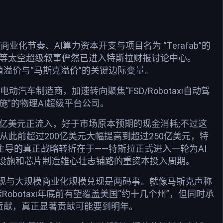
化节奏、AI算力资本开支与项目名为 “Terafab”的
心蓝图等太空超级叙事俨然已进入特斯拉财报讨论中心。
估值溢价与“马斯克溢价”的关键边际变量。
汽车制造商，加速转向聚焦“FSD/Robotaxi自动驾
设施”的物理AI超级平台公司。
.4亿美元正流入，好于市场原本预期的现金消耗;不过这
从此前超过200亿美元大幅提高到超过250亿美元，特
主导的真正战略转折在于——特斯拉正式进入一轮为AI
AI算力基础设施和芯片制造雄心壮志铺路的重资本投入周期。
叙事兑现与大规模商业化规模兑现是两码事。就像马斯克声称
obotaxi年底前有望覆盖美国“约十几个州”，但同时承
大”贡献，真正显著贡献可能要到明年。