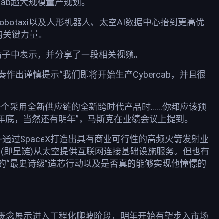
cab超大规模量产规划。
botaxi以及人形机器人、太空AI数据中心抬到更高优
段的关键力量。
一篇帖子中表示，并分享了一段相关视频。
出谨慎提示“我们即将开始生产Cybercab，并且很
个采用全新供应链的全新跨时代产品时……你都应该预
今年年底，当然还有明年”，马斯克在业绩会议上提到。
过SpaceX打造出具有商业可行性的高频火箭发射业
nk(即星链)从太空提供互联网连接基础设施服务。但也有
“最史诗级”造芯行动以及是否真的能够实现他憧憬的
图”从概念展示进入工程化爬坡阶段，明年开始有望步入市场