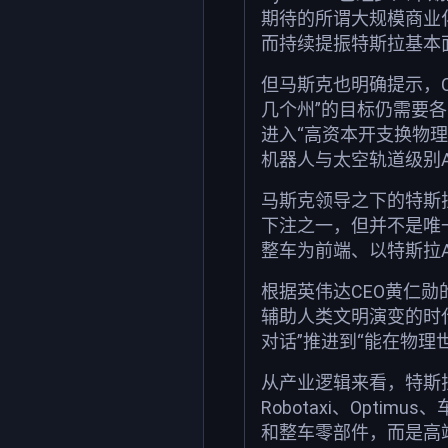
期待的所谓大规模商业化
而持续提振特斯拉基本
但马斯克也明确提示，Cy
几个州”的目标仍需要
进入“高资本开支换物理A
机器人与太空轨道级别
马斯克领导之下的特斯拉当
下注之一，但并不是唯一押
整车为前端、以特斯拉AI芯
根据英伟达CEO黄仁勋
辅助人类文明演变的时代
对话”推进到“能在物理
从产业逻辑来看，特斯
Robotaxi、Opt
和整车零部件，而是高端