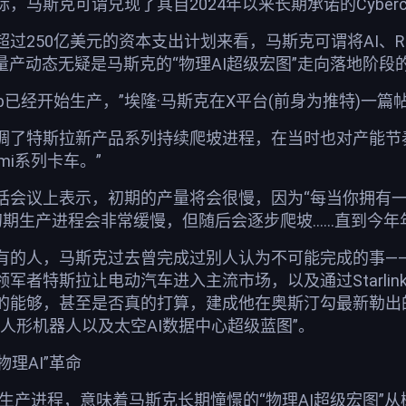
，马斯克可谓兑现了其自2024年以来长期承诺的Cyber
过250亿美元的资本支出计划来看，马斯克可谓将AI、Ro
最新量产动态无疑是马斯克的“物理AI超级宏图”走向落地阶
rcab已经开始生产，”埃隆·马斯克在X平台(前身为推特)
了特斯拉新产品系列持续爬坡进程，在当时也对产能节奏作
mi系列卡车。”
话会议上表示，初期的产量将会很慢，因为“每当你拥有一
emi的初期生产进程会非常缓慢，但随后会逐步爬坡……直到
有的人，马斯克过去曾完成过别人认为不可能完成的事——通
军者特斯拉让电动汽车进入主流市场，以及通过Starli
的能够，甚至是否真的打算，建成他在奥斯汀勾最新勒出的
人形机器人以及太空AI数据中心超级蓝图”。
物理AI”革命
入早期生产进程，意味着马斯克长期憧憬的“物理AI超级宏