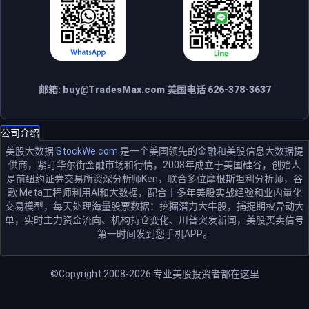
邮箱:
buy@TradesMax.com
美国电话 626-378-3637
公司介绍
美股大数据
StockWe.com
是一个美国领先的金融和美股信息大数据提
供商，紧盯华尔街金融市场和行情，2008年成立于美国硅谷，创始人
是前纽约证券交易所资深分析师Ken，联合多位摩根斯坦利分析师，谷
歌 Meta工程师利用AI和大数据，配合十多年美股实战经验和业内量化
交易模型，每天处理海量股票数据：挖掘潜力大牛股，捕捉期权异动大
单，实时主力资金流向、机构持仓变化、川普突发新闻，美股买卖信号
第一时间发到您手机APP。
©Copyright 2008-2026
专业美股投资者都在这里