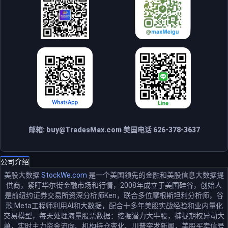
邮箱:
buy@TradesMax.com
美国电话 626-378-3637
公司介绍
美股大数据
StockWe.com
是一个美国领先的金融和美股信息大数据提
供商，紧盯华尔街金融市场和行情，2008年成立于美国硅谷，创始人
是前纽约证券交易所资深分析师Ken，联合多位摩根斯坦利分析师，谷
歌 Meta工程师利用AI和大数据，配合十多年美股实战经验和业内量化
交易模型，每天处理海量股票数据：挖掘潜力大牛股，捕捉期权异动大
单，实时主力资金流向、机构持仓变化、川普突发新闻，美股买卖信号