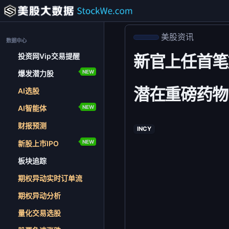
美股资讯
数据中心
投资网Vip交易提醒
新官上任首笔重
NEW
爆发潜力股
潜在重磅药物
AI选股
NEW
AI智能体
财报预测
INCY
NEW
新股上市IPO
板块追踪
期权异动实时订单流
期权异动分析
量化交易选股