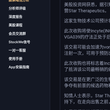
美股投资网获悉，据引知
分析师评级
营Star Therapeutics。
深度报告
这家生物技术公司预计将
美股课程
此次收购将使Incyte(
会员交流群
VGA039的疗法正处
StockWe信号
该交易可能会加速为von
一对一客服
注射一次，可用于预防
使用手册
此次收购也将标志着Inc
App安装指南
了抵消该公司最畅销的癌症
该交易是在更广泛的生物
争夺有前景的候选药物
知情人士表示，Star Therap
持下，在走向出售之前