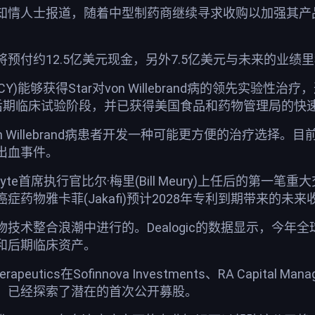
情人士报道，随着中型制药商继续寻求收购以加强其产品线
预付约12.5亿美元现金，另外7.5亿美元与未来的业
INCY)能够获得Star对von Willebrand病的领先
于后期临床试验阶段，并已获得美国食品和药物管理局的快
 Willebrand病患者开发一种可能更方便的治疗选择。
出血事件。
yte首席执行官比尔·梅里(Bill Meury)上任后的
药物雅卡菲(Jakafi)预计2028年专利到期带来的未
技术整合浪潮中进行的。Dealogic的数据显示，今年
和后期临床资产。
eutics在Sofinnova Investments、RA Capital Man
，已经探索了潜在的首次公开募股。