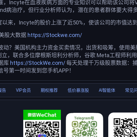
，Incyte在血液疾病方面的专业知识可以帮助该公司将V
lebrand病治疗，但行业分析师认为，潜在的患者群体要
官以来，Incyte的股价上涨了近50%，使该公司的市值达
荐美股大数据
https://Stockwe.com/
波动？美国机构主力资金买卖情况，出货和吸筹，使用美股投
创立，联合多位摩根斯坦利分析师，谷歌 Meta工程师利
据库
https://StockWe.com/
每天处理千万级股票数据：
信号第一时间发到您手机APP！
报告
VIP会员
期权推荐
低价暴涨股
AI智能体
常见