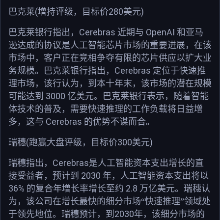
(
280
)
巴克莱
增持评级，目标价
美元
Cerebras
OpenAI
巴克莱银行指出，
近期与
和亚马
逊达成的协议是人工智能芯片市场的重要进展，在该
市场中，客户正在竞相争夺有限的芯片供应以扩大业
Cerebras
务规模。巴克莱银行指出，
定位于快速推
理市场，该行认为，到本十年末，该市场的潜在规模
3000
可能达到
亿美元。巴克莱银行表示，随着智能
体技术的普及，需要快速推理的工作负载将日益增
Cerebras
多，这与
的优势不谋而合。
(
300
)
瑞穗
跑赢大盘评级，目标价
美元
Cerebras
瑞穗指出，
是人工智能资本支出增长的直
2030
接受益者，预计到
年，人工智能资本支出将以
36%
2.8
的复合年增长率增长至约
万亿美元。瑞穗认
为，该公司在增长最快的细分市场“快速推理”领域处
2030
于领先地位。瑞穗预计，到
年，该细分市场的