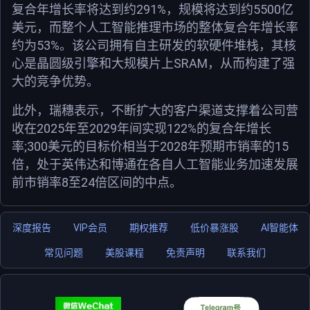
291%
5500
复合年增长率将达到约
，规模将达到约
亿
美元，而整个人工智能推理市场的整体复合年增长率
53%
约为
。该公司拥有自主研发的软硬件堆栈，其核
SRAM
心是晶圆级引擎和大规模片上
，从而构建了强
大的竞争优势。
此外，瑞穗表示，不断扩大的客户渠道支撑着公司营
2025
2029
122%
收在
年至
年间实现
的复合年增长
;300
2028
15
率
美元的目标价相当于
年预期市销率的
倍，处于英伟达和博通在各自人工智能业务加速发展
8
24
前市销率
至
倍区间的中点。
深度报告
VIP会员
期权推荐
低价暴涨股
AI智能体
常见问题
美股课程
免责声明
联系我们