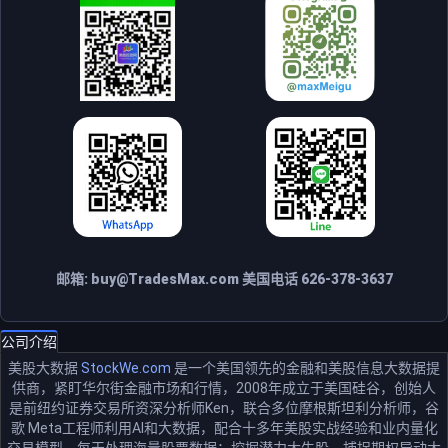
邮箱:
buy@TradesMax.com
美国电话 626-378-3637
公司介绍
美股大数据
StockWe.com
是一个美国领先的金融和美股信息大数据提
供商，紧盯华尔街金融市场和行情，2008年成立于美国硅谷，创始人
是前纽约证券交易所资深分析师Ken，联合多位摩根斯坦利分析师，谷
歌 Meta工程师利用AI和大数据，配合十多年美股实战经验和业内量化
交易模型，每天处理海量股票数据：挖掘潜力大牛股，捕捉期权异动大