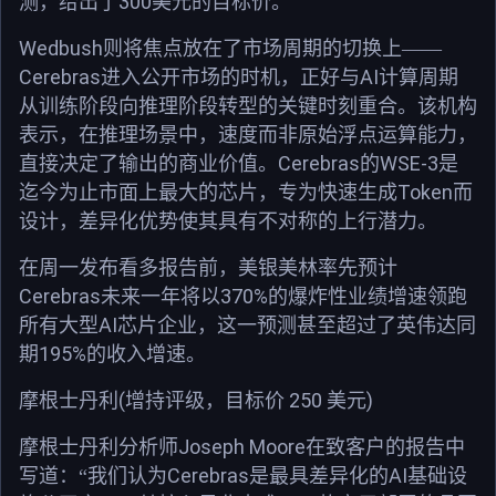
300
测，给出了
美元的目标价。
Wedbush
则将焦点放在了市场周期的切换上——
Cerebras
AI
进入公开市场的时机，正好与
计算周期
从训练阶段向推理阶段转型的关键时刻重合。该机构
表示，在推理场景中，速度而非原始浮点运算能力，
Cerebras
WSE-3
直接决定了输出的商业价值。
的
是
Token
迄今为止市面上最大的芯片，专为快速生成
而
设计，差异化优势使其具有不对称的上行潜力。
在周一发布看多报告前，美银美林率先预计
Cerebras
370%
未来一年将以
的爆炸性业绩增速领跑
AI
所有大型
芯片企业，这一预测甚至超过了英伟达同
195%
期
的收入增速。
(
250
)
摩根士丹利
增持评级，目标价
美元
Joseph Moore
摩根士丹利分析师
在致客户的报告中
Cerebras
AI
写道：“我们认为
是最具差异化的
基础设