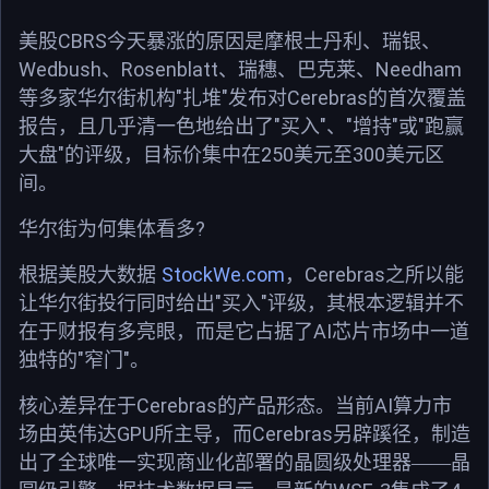
CBRS
美股
今天暴涨的原因是摩根士丹利、瑞银、
Wedbush
Rosenblatt
Needham
、
、瑞穗、巴克莱、
"
"
Cerebras
等多家华尔街机构
扎堆
发布对
的首次覆盖
"
"
"
"
"
报告，且几乎清一色地给出了
买入
、
增持
或
跑赢
"
250
300
大盘
的评级，目标价集中在
美元至
美元区
间。
?
华尔街为何集体看多
StockWe.com
Cerebras
根据美股大数据
，
之所以能
"
"
让华尔街投行同时给出
买入
评级，其根本逻辑并不
AI
在于财报有多亮眼，而是它占据了
芯片市场中一道
"
"
独特的
窄门
。
Cerebras
AI
核心差异在于
的产品形态。当前
算力市
GPU
Cerebras
场由英伟达
所主导，而
另辟蹊径，制造
出了全球唯一实现商业化部署的晶圆级处理器——晶