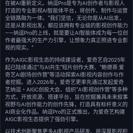
在被AI重新定义。纳逗Pro是专为AI创作者与影视人
打造的专业影视AI智能体平台，将创作、制作与运营
全链路融为一体。“我们坚信，无论你是从AI出发，
还是从影视出发，都应该拥有专业级的影视创作能力
——纳逗Pro的上线，就是要让AI智能体成为每一位创
作者最强大的生产力引擎，让想象力真正照进专业影
视的现实。”
作为AIGC影视生态的持续建设者，爱奇艺自2025年
起已陆续通过“与AI共生”短片创作大赛、“鲍德熹·爱
奇艺AI剧场创作营”等活动探索AI影视内容创作与作
者挖掘。进入2026年，爱奇艺更率先通过发起爱奇
艺纳逗・AIGC创投大会、组织“AI影视创作营”等多种
方式，开放资源、搭建平台，旨在挖掘兼具未来叙事
视野与AI创作能力的创作先锋，打造具有标杆意义的
AI商业化作品。纳逗Pro的正式推出，为爱奇艺构建
AIGC影视生态提供了强劲引擎。
以技术创新聚焦更多AI影视产品研发、将深厚影视积