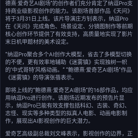
德熹·爱奇艺AI剧场”的创作者们充分肯定了纳逗Pro支
持商业级影视创作的能力。该剧场首部作品《天问》
将于3月31日上线。该片导演庄方钊表示，纳逗Pro
在《天问》完成角色、场景设定、分镜图制作等前期
核心创作环节提供了有效支持，高质量地实现了影片
末日机甲题材的美术设定。
“纳逗Pro聚合多个AI创作大模型，省去了多模型切换
的不便，更有效率地辅助《迷雾镇》实现独树一帜
的‘中式哥特’风格动画。” “鲍德熹·爱奇艺AI剧场”作品
《迷雾镇》的导演张蓓表示。
即将上线的“鲍德熹·爱奇艺AI剧场”的16部作品，均应
用纳逗Pro进行创作。该剧场近期发布的预告片显
示，纳逗Pro已能有效支撑包括科幻、古装、奇幻、
志怪、现实等多种类型的拟真人电影、动画电影制
作，展现出AI影视创作的巨大潜力。
爱奇艺高级副总裁刘文峰表示，影视创作的边界，正