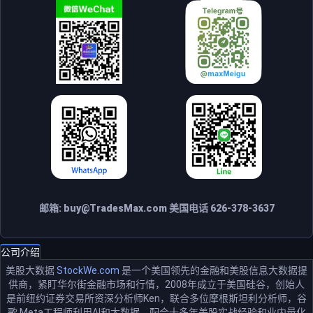
邮箱:
buy@TradesMax.com
美国电话 626-378-3637
公司介绍
美股大数据
StockWe.com
是一个美国领先的金融和美股信息大数据提
供商，紧盯华尔街金融市场和行情，2008年成立于美国硅谷，创始人
是前纽约证券交易所资深分析师Ken，联合多位摩根斯坦利分析师，谷
歌 Meta工程师利用AI和大数据，配合十多年美股实战经验和业内量化