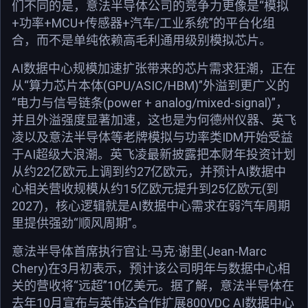
们不同的是，意法半导体公司的竞争力更像是“模拟
+功率+MCU+传感器+汽车/工业系统”的平台化组
合，而不是单纯依赖高毛利通用级别模拟芯片。
AI数据中心规模加速扩张带来的芯片需求狂潮，正在
从“算力芯片本体(GPU/ASIC/HBM)”外溢到更广义的
“电力与信号链条(power + analog/mixed-signal)”，
并且外溢强度显著加速，这也是为何德州仪器、英飞
凌以及意法半导体等老牌模拟与功率类IDM开始受益
于AI超级大浪潮。英飞凌最新披露把本财年投资计划
从约22亿欧元上调到约27亿欧元，并预计AI数据中
心相关营收规模从约15亿欧元提升到25亿欧元(到
2027)，核心逻辑就是AI数据中心需求在弱汽车周期
里提供强劲“顺风周期”。
意法半导体首席执行官让·马克·谢里(Jean-Marc
Chery)在3月初表示，预计该公司明年与数据中心相
关的营收将“远超”10亿美元。据了解，意法半导体在
去年10月宣布与英伟达合作扩展800VDC AI数据中心