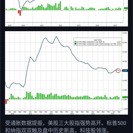
受通胀数据提振，美股三大股指强势高开。标普500
和纳指双双触及盘中历史新高，科技股领涨。