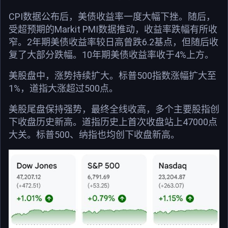
CPI数据公布后，美债收益率一度大幅下挫。随后，
受超预期的Markit PMI数据推动，收益率跌幅有所收
窄。2年期美债收益率较日高曾跌6.2基点，但随后收
复了大部分跌幅。10年期美债收益率收于4%上方。
美股盘中，涨势持续扩大。标普500指数涨幅扩大至
1%，道指大涨超过500点。
美股尾盘保持强势，最终全线收高，多个主要股指创
下收盘历史新高。道指历史上首次收盘站上47000点
大关。标普500、纳指也均创下收盘新高。