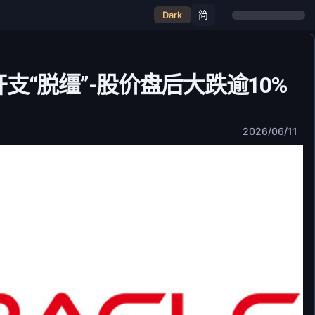
简
Dark
开支“脱缰”-股价盘后大跌逾10%
2026/06/11