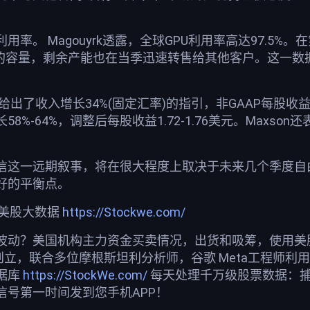
。 Magouyrk透露，全球GPU利用率高达97.5%。在第
%的容量，剩余产能也在当季迅速转售给其他客户。这一
给出了收入增长34%(固定汇率)的指引，非GAAP每股收益
增长58%-64%，调整后每股收益1.72-1.76美元。Ma
信这一远期叙事，将在很大程度上取决于未来几个季度自
好的平衡点。
荐美股大数据
https://Stockwe.com/
波动？美国机构主力资金买卖情况，出货和吸筹，使用美股投
创立，联合多位摩根斯坦利分析师，谷歌 Meta工程师利
据库
https://StockWe.com/
每天处理千万级股票数据：
信号第一时间发到您手机APP！