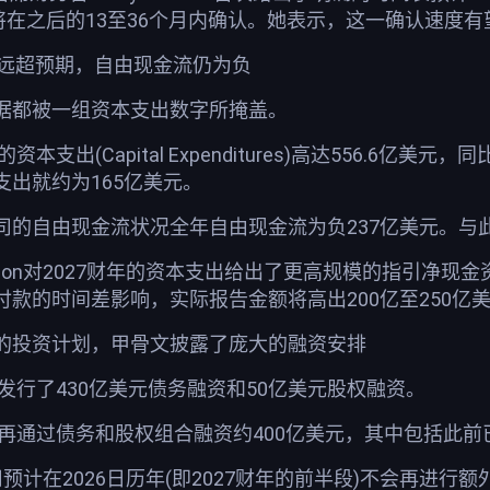
美元)将在之后的13至36个月内确认。她表示，这一确认速
6亿远超预期，自由现金流仍为负
据都被一组资本支出数字所掩盖。
资本支出(Capital Expenditures)高达556.6
出就约为165亿美元。
的自由现金流状况全年自由现金流为负237亿美元。与此
son对2027财年的资本支出给出了更高规模的指引净现
款的时间差影响，实际报告金额将高出200亿至250亿
的投资计划，甲骨文披露了庞大的融资安排
资发行了430亿美元债务融资和50亿美元股权融资。
计再通过债务和股权组合融资约400亿美元，其中包括此前已宣
公司预计在2026日历年(即2027财年的前半段)不会再