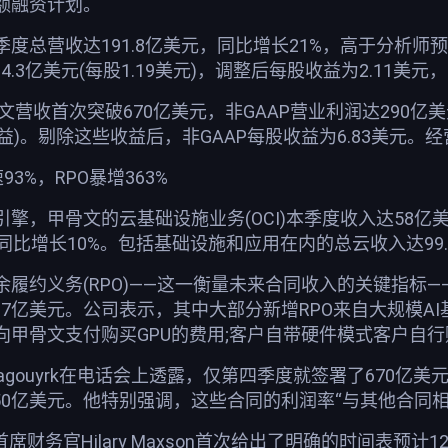
额融资计划。
度总营收达191.8亿美元，同比增长21%，高于分析师预
4.3亿美元(每股1.19美元)，调整后每股收益为2.11美元
文营收首次突破670亿美元，非GAAP营业利润达290亿美
益)。剔除这些收益后，非GAAP每股收益为6.83美元。
3%，RPO暴增363%
擎，甲骨文的云基础设施业务(OCI)本季度收入达58亿
同比增长10%。包括基础设施和应用在内的总云收入达99.
履约义务(RPO)——这一衡量未来合同收入的关键指标——
6.7亿美元。公司表示，其中大部分新增RPO来自大规模
甲骨文支付购买GPU的费用;客户自带硬件模式客户自行
y Magouyrk在电话会上透露，仅第四季度就签署了670
50亿美元。他特别强调，这些合同的利润率“与其他合同
席财务官Hilary Maxson首次给出了明确的时间表预计1