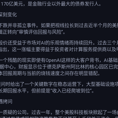
1170亿美元，是金融行业以外最大的债券发行人。
深刻变化
下跌并非孤立事件。如果把视线拉长到过去近半个月的美
辑正转向“审慎评估回报与风险”。
价还受益于市场对AI的乐观情绪而持续回升。过去三个月，
在财报前指出，这一涨幅主要得益于投资者对计算服务提供商以及
个残酷的现实即使有OpenAI这样的大客户背书，AI
型数据中心，财报显示位于德克萨斯州阿比林的核心园区已完
本回报周期与当前的烧钱速度之间存在明显错配。
提问时给出了一个关键数字在稳态运营下，大型基础设施项目的项
的长期回报水平，但前提是“收入已经爬坡到位”。
遇拷问
一质疑的公司。过去一年，整个美股科技板块掀起了一场