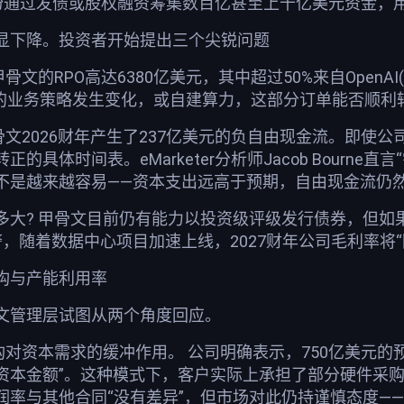
纷纷通过发债或股权融资筹集数百亿甚至上千亿美元资金，
显下降。投资者开始提出三个尖锐问题
骨文的RPO高达6380亿美元，其中超过50%来自Ope
AI的业务策略发生变化，或自建算力，这部分订单能否顺利
骨文2026财年产生了237亿美元的负自由现金流。即使公
的具体时间表。eMarketer分析师Jacob Bour
不是越来越容易——资本支出远高于预期，自由现金流仍然
多大? 甲骨文目前仍有能力以投资级评级发行债券，但如
警，随着数据中心项目加速上线，2027财年公司毛利率将“阶段性
构与产能利用率
文管理层试图从两个角度回应。
构对资本需求的缓冲作用。 公司明确表示，750亿美元的
资本金额”。这种模式下，客户实际上承担了部分硬件采
润率与其他合同“没有差异”，但市场对此仍持谨慎态度——