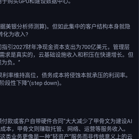
用于购买GPU和建设数据中心。
nAI(据美银分析师测算)。但如此集中的客户结构本身就隐
转化为收入?
司指引2027财年净现金资本支出为700亿美元，管理层
ne直言“需求是真实的，云基础设施收入和积压在快速增长。但
为负。”
果利率维持高位，债务成本将侵蚀本就承压的利润率。
下降”(step down)。
预付款或客户自带硬件合同“大大减少了甲骨文为建设AI
购成本，甲骨文则赚取托管、网络、运营等服务收入。
这类业务更像是一种“轻资产”服务而非传统意义上的云