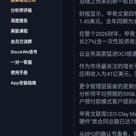
及随之而来的新一轮巨
分析师评级
财报显示，甲骨文第四季
深度报告
1.45美元，去年同期为3
美股课程
在整个2026财年，甲骨
长27%(含一次性投资收
会员交流群
StockWe信号
云业务高歌猛进OCI增速9
一对一客服
作为市场最关注的增长引
使用手册
应用收入为41亿美元，
App安装指南
更令管理层振奋的是剩余
分析师平均预期的595
户预付款模式客户提前向
甲骨文联席CEO Cla
硬件”类合同总额已达7
从RPO的确认节奏看，首