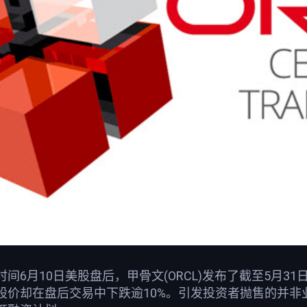
间6月10日美股盘后，甲骨文(ORCL)发布了截至5月3
股价却在盘后交易中下跌逾10%。引发投资者抛售的并