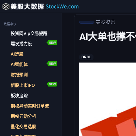
美股资讯
数据中心
投资网Vip交易提醒
AI大单也撑不
NEW
爆发潜力股
AI选股
ORCL
NEW
AI智能体
财报预测
NEW
新股上市IPO
板块追踪
期权异动实时订单流
期权异动分析
量化交易选股