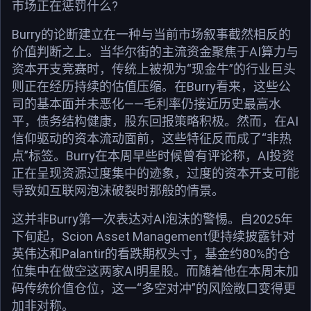
市场正在惩罚什么?
Burry的论断建立在一种与当前市场叙事截然相反的
价值判断之上。当华尔街的主流资金聚焦于AI算力与
资本开支竞赛时，传统上被视为“现金牛”的行业巨头
则正在经历持续的估值压缩。在Burry看来，这些公
司的基本面并未恶化——毛利率仍接近历史最高水
平，债务结构健康，股东回报策略积极。然而，在AI
信仰驱动的资本流动面前，这些特征反而成了“非热
点”标签。Burry在本周早些时候曾有评论称，AI投资
正在呈现资源过度集中的迹象，过度的资本开支可能
导致如互联网泡沫破裂时那般的情景。
这并非Burry第一次表达对AI泡沫的警惕。自2025年
下旬起，Scion Asset Management便持续披露针对
英伟达和Palantir的看跌期权头寸，基金约80%的仓
位集中在做空这两家AI明星股。而随着他在本周末加
码传统价值仓位，这一“多空对冲”的风险敞口变得更
加非对称。