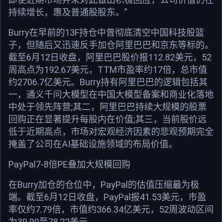
持续增长，惠及普通股股东。”
Burry在早前的13F持仓中曾彻底清空中国科技股篮
子，但随后又迅速反手加仓阿里巴巴和京东等标的。
截至6月12日收盘，阿里巴巴股价报112.82美元，52
周高点为192.67美元，TTM市盈率约17倍，总市值
约2706.7亿美元。Burry持有阿里巴巴的逻辑包括其
一，通义千问大模型在中国大模型备案和商业化落地
中处于领先阵营;其二，阿里巴巴持续大规模的股票
回购正在显著提升每股内在价值;其三，当前股价远
低于近期高点，市场对宏观经济因素的悲观预期完全
掩盖了公司在AI基础设施领域的布局价值。
PayPal7-8倍PE叠加大规模回购
在Burry加仓的仓位中，PayPal的估值压缩最为极
端。截至6月12日收盘，PayPal报41.53美元，市盈
率仅约7.79倍，市值约366.34亿美元，52周波动区间
为39.90至78.22美元。