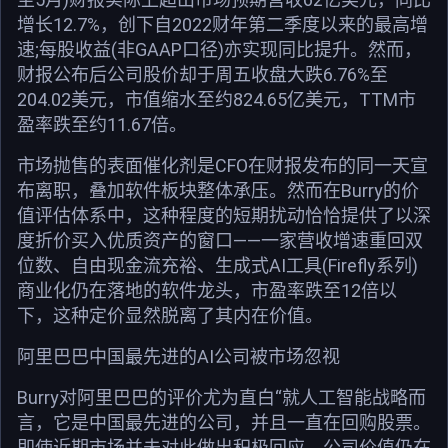
增长12.7%，创下自2022财年第二季度以来的最高增
速;每股收益(非GAAP口径)亦实现同比提升。然而，
财报公布后公司股价却于周五收盘大跌6.76%至
204.02美元，市值缩水至约824.65亿美元，TTM市
盈率跌至约11.67倍。
市场抛售的表面催化剂是CFO在财报发布的同一天宣
布离职，叠加软件板块整体承压。然而在Burry的价
值评估体系中，这种程度的短期扰动恰恰提供了以深
度折价买入优质资产的窗口——一家营收增速重回双
位数、自由现金流充裕、生成式AI工具(Firefly系列)
商业化仍在落地的软件龙头，市盈率跌至12倍以
下，这种定价显然脱离了其内在价值。
阿里巴巴中国最先进的AI公司被市场忽视
Burry对阿里巴巴的评价尤为直白“就人工智能战略而
言，它是中国最先进的公司，并且一直在回购股票。
即使近期市场并未对此做出积极回应，公司价值仍在