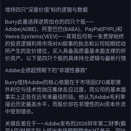
增持四只“深度价值”标的逻辑与数据
Burry此番选择逆势加仓的四只个股——
Adobe(ADBE)、阿里巴巴(BABA)、PayPal(PYPL)和
Veeva Systems(VEEV)——其背后均有一条贯穿始终
的投资逻辑利用市场对AI叙事的执念和公司短期扰动
所产生的定价错位，买入具备高质量基本面支撑的折
价资产。以下是四只个股的具体持仓逻辑与最新行情
Adobe业绩超预期下的“非理性暴跌”
Burry增持Adobe的核心依据在于市场因CFO离职意
外利空与技术性抛压集体反应过度，而公司的基本面
事实上正处在近年来最佳阶段。他认为Adobe毛利率
接近历史最高水平，而股价却在非理性的AI资本外流
中受到错杀。
关键反差在于——Adobe发布的2026财年第二财季(截
至5月)财报实际上超出市场预期营收62亿美元，同比