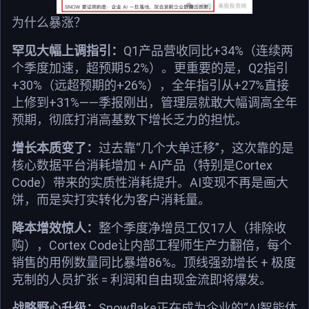
为什么暴涨？
罕见大幅上调指引：
Q1产品营收同比+34%（连续两
个季度加速，超预期5.2%）。更重要的是，Q2指引
+30%（远超预期的+26%），全年指引从+27%直接
上修到+31%——季报刚出，管理层就敢大幅调高全年
预期，彻底打消高基数下增长乏力的担忧。
增长本质变了：
过去靠“几个大单迁移”，这次靠的是
核心数据平台消耗增加 + AI产品（特别是Cortex
Code）带来的实质性消耗提升。AI变现不再是画大
饼，而是实打实转化为客户消耗量。
降本增效惊人：
整个季度净增员工仅17人（排除收
购），Cortex Code让内部工程师生产力翻倍，每个
销售的用例数量同比暴增86%。顶线强劲增长 + 极度
克制的人员扩张 = 利润和自由现金流即将爆发。
战略野心升级：
Snowflake正在成为企业的“AI智能体