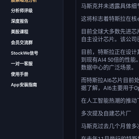
马斯克并未透露具体细
分析师评级
这将标志着特斯拉在核
深度报告
目前全球大多数先进芯
美股课程
自主设计芯片。该公司
会员交流群
目前，特斯拉正在设计其
StockWe信号
到现有AI4 50倍的性
一对一客服
数据中心的广泛场景。
使用手册
而特斯拉AI6芯片目前
App安装指南
据了解，AI6主要用于O
在人工智能热潮的推动
多次提及自建芯片厂
马斯克过去几个月曾多
在去年11月举行的特斯拉