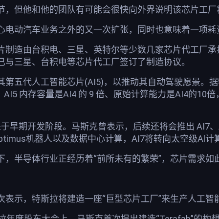
节，但他和他的团队有可能会很快向外界说明该芯片工厂
心电动汽车业务之外的又一次扩张，同时也意味着一项耗
片制造由台积电、三星、英特尔等少数几家芯片代工厂承
已与三星、台积电等芯片代工厂签订了制造协议。
第五代人工智能芯片(AI5)，以推动其自动驾驶愿景。据
能。AI5 内存容量是AI4 的 9 倍、原始计算能力是AI4
处于早期开发阶段。马斯克曾表示，后续还将会推出 AI7、A
ptimus机器人以及数据中心计算，AI7将转向太空级Al计
下，半导体行业正经历着“前所未有的繁荣”，芯片需求如
次表示，特斯拉将建造一座“巨型芯片工厂”来生产人工智
年度股东大会上，马斯克首次提出建造“Terafab”的构想——