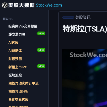
美股资讯
数据中心
投资网Vip交易提醒
特斯拉(TSL
NEW
爆发潜力股
AI选股
NEW
AI智能体
财报预测
NEW
新股上市IPO
板块追踪
期权异动实时订单流
期权异动分析
量化交易选股