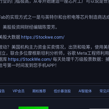
行业的门槛极高，从零开始建造一座芯片工厂可以说是世
raFab的实现方式之一是与英特尔和台积电等芯片制造商
，美股投资网财经编辑陈雯芳。
美股大数据
https://Stockwe.com/
波动？美国机构主力资金买卖情况，出货和吸筹，使用美股投
创立，联合多位摩根斯坦利分析师，谷歌 Meta工程师利
据库
https://StockWe.com/
每天处理千万级股票数据：
信号第一时间发到您手机APP！
报告
VIP会员
期权推荐
低价暴涨股
AI智能体
常见