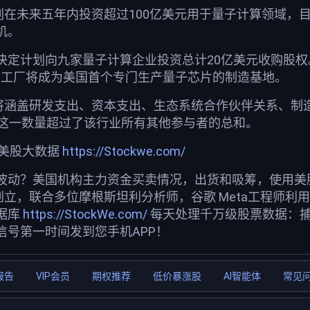
划在未来五年内投资超过100亿美元用于量子计算领域，
机。
定计划向九家量子计算企业投资总计20亿美元收购股权。
项目，该工厂将成为美国首个专门生产量子芯片的制造基地。
资将涵盖研发支出、资本支出、生态系统合作伙伴关系、制
，这一数量超过了该行业所有其他参与者的总和。
荐美股大数据
https://Stockwe.com/
波动？美国机构主力资金买卖情况，出货和吸筹，使用美股投
创立，联合多位摩根斯坦利分析师，谷歌 Meta工程师利
据库
https://StockWe.com/
每天处理千万级股票数据：
信号第一时间发到您手机APP！
报告
VIP会员
期权推荐
低价暴涨股
AI智能体
常见