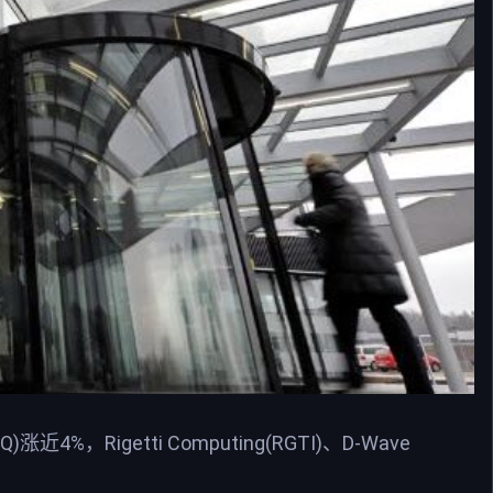
%，Rigetti Computing(RGTI)、D-Wave