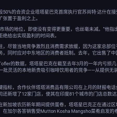
股50%的合资企业塔塔星巴克首席执行官苏尚特·达什在
扩张置于盈利之上。
点市场的地位，即使没有变得更重要，也丝毫未减。"他指
拒绝给出实现盈利的时间表。
注，尽管当地竞争激烈且消费需求放缓，因为这家总部位
务，同时应对中东地区的消费者抵制。去年，它出售了中国
ofler的数据，塔塔星巴克在截至去年3月的一年内亏损几乎
一批灵活的本地新贵吸引咖啡饮用者的竞争——从提供无装饰基本款
键指标，合作伙伴塔塔消费品有限公司在上月的财报电话
还新增了12家门店，使其在印度81个城市的门店总数达到
在新加坡农历新年期间提供蛋卷，塔塔星巴克正在通过区
加尔各答销售受Mutton Kosha Mangsho菜肴启发