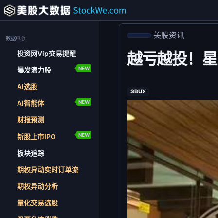
美股资讯
数据中心
投资网Vip交易提醒
越亏越投！星巴
NEW
爆发潜力股
AI选股
SBUX
NEW
AI智能体
财报预测
NEW
新股上市IPO
板块追踪
期权异动实时订单流
期权异动分析
量化交易选股