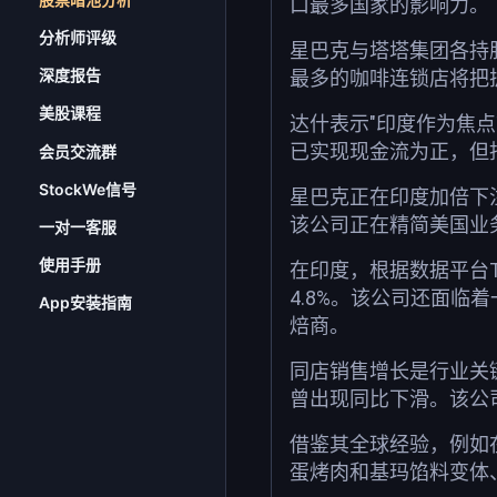
口最多国家的影响力。
分析师评级
星巴克与塔塔集团各持
深度报告
最多的咖啡连锁店将把
美股课程
达什表示"印度作为焦
已实现现金流为正，但
会员交流群
StockWe信号
星巴克正在印度加倍下
该公司正在精简美国业
一对一客服
使用手册
在印度，根据数据平台T
4.8%。该公司还面临着
App安装指南
焙商。
同店销售增长是行业关
曾出现同比下滑。该公司
借鉴其全球经验，例如
蛋烤肉和基玛馅料变体、在