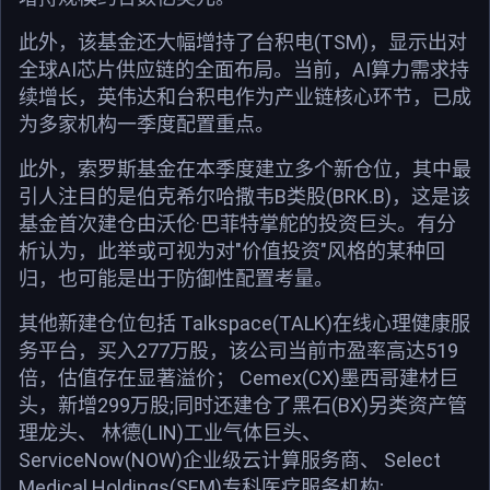
此外，该基金还大幅增持了台积电(TSM)，显示出对
全球AI芯片供应链的全面布局。当前，AI算力需求持
续增长，英伟达和台积电作为产业链核心环节，已成
为多家机构一季度配置重点。
此外，索罗斯基金在本季度建立多个新仓位，其中最
引人注目的是伯克希尔哈撒韦B类股(BRK.B)，这是该
基金首次建仓由沃伦·巴菲特掌舵的投资巨头。有分
析认为，此举或可视为对"价值投资"风格的某种回
归，也可能是出于防御性配置考量。
其他新建仓位包括 Talkspace(TALK)在线心理健康服
务平台，买入277万股，该公司当前市盈率高达519
倍，估值存在显著溢价； Cemex(CX)墨西哥建材巨
头，新增299万股;同时还建仓了黑石(BX)另类资产管
理龙头、 林德(LIN)工业气体巨头、
ServiceNow(NOW)企业级云计算服务商、 Select
Medical Holdings(SEM)专科医疗服务机构;