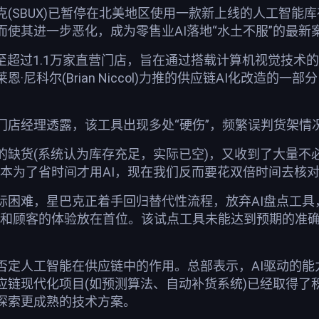
克(SBUX)已暂停在北美地区使用一款新上线的人工智能
使其进一步恶化，成为零售业AI落地“水土不服”的最新
署至超过1.1万家直营门店，旨在通过搭载计算机视觉技
·尼科尔(Brian Niccol)力推的供应链AI化改造
门店经理透露，该工具出现多处“硬伤”，频繁误判货架情
的缺货(系统认为库存充足，实际已空)，又收到了大量不
本为了省时间才用AI，现在我们反而要花双倍时间去核对
际困难，星巴克正着手回归替代性流程，放弃AI盘点工
伴和顾客的体验放在首位。该试点工具未能达到预期的准
否定人工智能在供应链中的作用。总部表示，AI驱动的
应链现代化项目(如预测算法、自动补货系统)已经取得了
探索更成熟的技术方案。