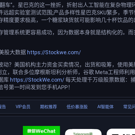
屡“翻车”。星巴克的这一挫折，折射出人工智能在复杂物
远超实验室测试范围;产品多样性星巴克SKU繁多，季节
存精度要求极高，一个糖浆缺货就可能影响几十杯饮品的
存管理系统更容易成功，因为数据本身就是结构化的。而实
荐美股大数据
https://Stockwe.com/
波动？美国机构主力资金买卖情况，出货和吸筹，使用美股投
创立，联合多位摩根斯坦利分析师，谷歌 Meta工程师利
据库
https://StockWe.com/
每天处理千万级股票数据：
信号第一时间发到您手机APP！
报告
VIP会员
期权推荐
低价暴涨股
AI智能体
常见