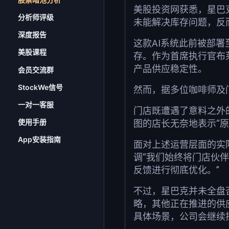
美股投资网获悉，星巴
分析师评级
未能解决库存问题，反而
深度报告
这款AI系统此前被部
美股课程
存。作为首席执行官布莱恩
产品供应稳定性。
会员交流群
StockWe信号
然而，据多位咖啡师及
一对一客服
门店既遭遇了意料之外
使用手册
图的店长无奈地表示“原
App安装指南
面对上述运营层面的实
调“我们始终将门店伙
反馈进行彻底优化。”
不过，星巴克并未全盘
略，其他正在推进的供
具体场景，公司会继续