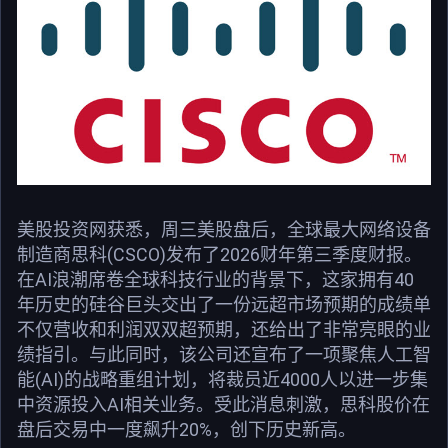
美股投资网获悉，周三美股盘后，全球最大网络设备
制造商思科(CSCO)发布了2026财年第三季度财报。
在AI浪潮席卷全球科技行业的背景下，这家拥有40
年历史的硅谷巨头交出了一份远超市场预期的成绩单
不仅营收和利润双双超预期，还给出了非常亮眼的业
绩指引。与此同时，该公司还宣布了一项聚焦人工智
能(AI)的战略重组计划，将裁员近4000人以进一步集
中资源投入AI相关业务。受此消息刺激，思科股价在
盘后交易中一度飙升20%，创下历史新高。