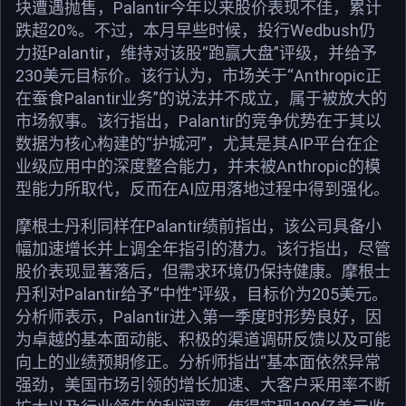
块遭遇抛售，Palantir今年以来股价表现不佳，累计
跌超20%。不过，本月早些时候，投行Wedbush仍
力挺Palantir，维持对该股“跑赢大盘”评级，并给予
230美元目标价。该行认为，市场关于“Anthropic正
在蚕食Palantir业务”的说法并不成立，属于被放大的
市场叙事。该行指出，Palantir的竞争优势在于其以
数据为核心构建的“护城河”，尤其是其AIP平台在企
业级应用中的深度整合能力，并未被Anthropic的模
型能力所取代，反而在AI应用落地过程中得到强化。
摩根士丹利同样在Palantir绩前指出，该公司具备小
幅加速增长并上调全年指引的潜力。该行指出，尽管
股价表现显著落后，但需求环境仍保持健康。摩根士
丹利对Palantir给予“中性”评级，目标价为205美元。
分析师表示，Palantir进入第一季度时形势良好，因
为卓越的基本面动能、积极的渠道调研反馈以及可能
向上的业绩预期修正。分析师指出“基本面依然异常
强劲，美国市场引领的增长加速、大客户采用率不断