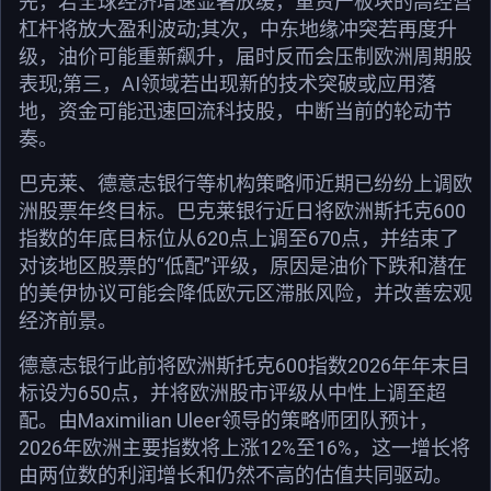
先，若全球经济增速显著放缓，重资产板块的高经营
杠杆将放大盈利波动;其次，中东地缘冲突若再度升
级，油价可能重新飙升，届时反而会压制欧洲周期股
表现;第三，AI领域若出现新的技术突破或应用落
地，资金可能迅速回流科技股，中断当前的轮动节
奏。
巴克莱、德意志银行等机构策略师近期已纷纷上调欧
洲股票年终目标。巴克莱银行近日将欧洲斯托克600
指数的年底目标位从620点上调至670点，并结束了
对该地区股票的“低配”评级，原因是油价下跌和潜在
的美伊协议可能会降低欧元区滞胀风险，并改善宏观
经济前景。
德意志银行此前将欧洲斯托克600指数2026年年末目
标设为650点，并将欧洲股市评级从中性上调至超
配。由Maximilian Uleer领导的策略师团队预计，
2026年欧洲主要指数将上涨12%至16%，这一增长将
由两位数的利润增长和仍然不高的估值共同驱动。