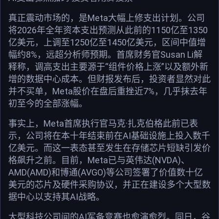
真正震动市场的，是Meta大幅上修支出计划。公司
将2026年全年资本支出预测从此前的1150亿至1350
亿美元，上调至1250亿至1450亿美元，区间中值增
幅约8%，远超分析师预期。首席财务官Susan Li解
释称，调高支出主要源于“组件价格上涨”以及额外新
增的数据中心成本。但财报发布后，投资者显然对此
并不买单，Meta股价在盘后重挫近7%，几乎抹去年
初至今的全部涨幅。
事实上，Meta首席执行官马克·扎克伯格此前已表
示，公司将在本十年结束前在AI基础设施上投入数千
亿美元。而这一表态甚至发生在存储芯片短缺引发价
格飙升之前。目前，Meta已与英伟达(NVDA)、
AMD(AMD)和博通(AVGO)等公司签署了价值数十亿
美元的芯片及硬件采购协议，并正在建设多个大型数
据中心以支持其AI战略。
大型科技公司间的AI军备竞赛也愈演愈烈。同日，谷