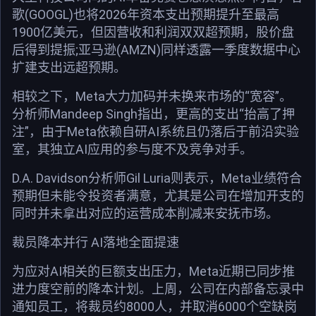
歌(GOOGL)也将2026年资本支出预期提升至最高
1900亿美元，但因营收和利润双双超预期，股价盘
后得到提振;亚马逊(AMZN)同样透露一季度数据中心
扩建支出远超预期。
相较之下，Meta大力加码并未换来市场的“宽容”。
分析师Mandeep Singh指出，更高的支出“抬高了押
注”，由于Meta依赖自研AI系统且仍落后于前沿实验
室，其独立AI应用的参与度不及竞争对手。
D.A. Davidson分析师Gil Luria则表示，Meta业绩符合
预期但未能令投资者满意，尤其是公司在增加开支的
同时并未拿出对应的运营成本削减来安抚市场。
裁员降本并行 AI落地全面提速
为应对AI相关的巨额支出压力，Meta近期已同步推
进力度空前的降本计划。上周，公司在内部备忘录中
通知员工，将裁员约8000人，并取消6000个空缺岗