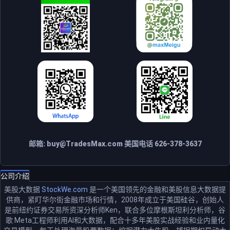
邮箱:
buy@TradesMax.com
美国电话 626-378-3637
公司介绍
美股大数据
StockWe.com
是一个美国领先的金融和美股信息大数据提
供商，紧盯华尔街金融市场和行情，2008年成立于美国硅谷，创始人
是前纽约证券交易所资深分析师Ken，联合多位摩根斯坦利分析师，谷
歌 Meta工程师利用AI和大数据，配合十多年美股实战经验和业内量化