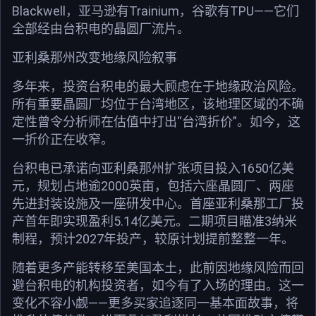
Blackwell，亚马逊有Trainium，谷歌有TPU——它们
全部经由台积电的晶圆厂流片。
亚利桑那州改变地缘风险叙事
多年来，投资台积电的最大顾虑在于地缘政治风险。
所有重要晶圆厂均位于台湾地区，该地理区域的不确
定性曾令分析师在估值中打出“台湾折价”。如今，这
一折价正在收窄。
台积电已承诺向亚利桑那州扩张项目投入1650亿美
元，规划占地逾2000英亩，包括六座晶圆厂、两座
先进封装设施及一座研发中心。首座亚利桑那工厂投
产首年即实现盈利5.14亿美元。二期项目瞄准3纳米
制程，预计2027年投产，较原计划提前整整一年。
随着更多产能转移至美国本土，此前因地缘风险而回
避台积电的机构投资者，如今有了入场的理由。这一
变化不容小觑——更多买家追逐同一基本面故事，将