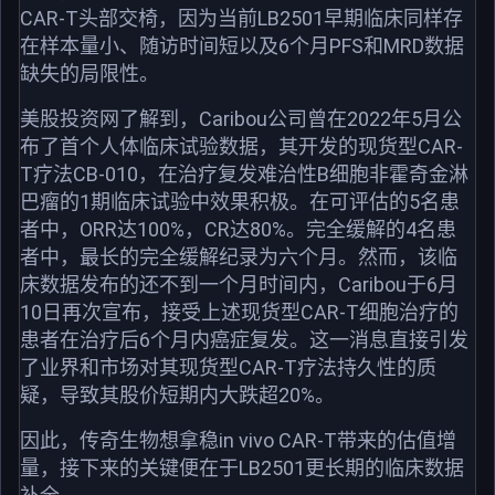
CAR-T头部交椅，因为当前LB2501早期临床同样存
在样本量小、随访时间短以及6个月PFS和MRD数据
缺失的局限性。
美股投资网了解到，Caribou公司曾在2022年5月公
布了首个人体临床试验数据，其开发的现货型CAR-
T疗法CB-010，在治疗复发难治性B细胞非霍奇金淋
巴瘤的1期临床试验中效果积极。在可评估的5名患
者中，ORR达100%，CR达80%。完全缓解的4名患
者中，最长的完全缓解纪录为六个月。然而，该临
床数据发布的还不到一个月时间内，Caribou于6月
10日再次宣布，接受上述现货型CAR-T细胞治疗的
患者在治疗后6个月内癌症复发。这一消息直接引发
了业界和市场对其现货型CAR-T疗法持久性的质
疑，导致其股价短期内大跌超20%。
因此，传奇生物想拿稳in vivo CAR-T带来的估值增
量，接下来的关键便在于LB2501更长期的临床数据