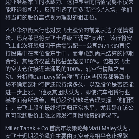
超业务基本面的承载力。这种显著的估值偏离不仅未
能吓退投机者，反而引诱了更多“新空头”入场，他们
将当前的股价高点视为理想的狙击位。
不少华尔街大行也对安飞士股价的前景表达了谨慎看
法。巴克莱已将安飞士评级下调至“卖出”。该行将安
飞士此次狂飙归因于供需错配——公司约71%的直接
持股集中在两位股东手中，而考虑到尚未结算的掉期
合约，其经济权益占比甚至超过100%。随着安飞士
的空头仓位接近流通股的100%，轧空行情随之启
动。分析师Dan Levy警告称“所有这些因素都导致市
场不确定这种行情还能持续多久，以及股价是否还能
进一步上涨。”他及其团队认为，即使汽车租赁行业
基本面有所改善，当前股价仍缺乏合理支撑。他们预
计，安飞士股价最终将回归正常水平，尤其是在该公
司可能趁股价上涨之际发行新股融资的情况下。
Miller Tabak + Co.首席市场策略师Matt Maley认为，
安飞士近期股价飙升主要由卖空者竞相平仓止损驱