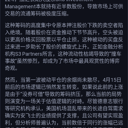
Management本就持有近半数股份，导致市场上可供
交易的流通筹码被极度压缩。
这种筹码的高度集中令原本押注股价下跌的卖空者陷
入绝境。随着股价在资金推动下节节高升，空头被迫
以更高价格买回股票以平仓止损，这种被动的买盘反
过来进一步助长了股价的螺旋式上升。正如金融分析
机构S3 Partners所言，这种流动性枯竭导致的“撞车
事故”虽然惨烈，却成为了市场中最具观赏性的博弈
奇观。
然而，当第一波被动平仓的余烟尚未散尽，4月15日
前后的市场逻辑已悄然发生转变。如果说此前的上涨
是由于“没券可借”导致的筹码挤压，那么当前的局势
则演变为一场关于估值逻辑的对峙。尽管德意志银行
等研究机构承认，美国机场混乱带来的长途自驾需求
确实为安飞士的业绩提供了支撑，且公司有望实现盈
利，但分析师普遍认为，当前数倍于同行的涨幅已远