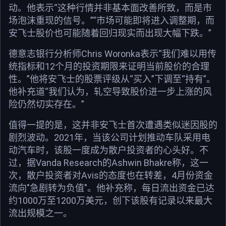
动。他表示“这种行情并非基本面改善所致，而是市
场泡沫重现的信号。”“市场可能即将进入调整期，而
安飞士股价也可能随着回归现实而出现大幅下跌。”
德意志银行分析师Chris Woronka表示“我们难以用传
统指标和12个月的投资期限来证明当前股价的合理
性。”他将安飞士的股票评级从“买入”下调至“持有”。
他补充道“我们认为，轧空导致股价进一步上涨的风
险仍然切实存在。”
值得一提的是，这并非安飞士首次遭遇类似迷因股的
剧烈波动。2021年，当该公司计划推动车队采用电
动汽车时，该股一度成为散户投资者的心头好。不
过，据Vanda Research的Ashwin Bhakre称，这一
次，散户投资者对Avis的态度也在转差，4月份资金
流向"急剧转为负值"。他补充称，每日流出资金已达
约1000万至1200万美元，创下该股有记录以来最大
流出规模之一。