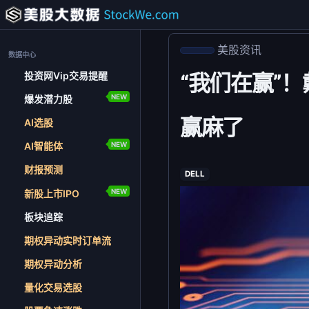
美股资讯
数据中心
投资网Vip交易提醒
“我们在赢”！
NEW
爆发潜力股
赢麻了
AI选股
NEW
AI智能体
财报预测
DELL
NEW
新股上市IPO
板块追踪
期权异动实时订单流
期权异动分析
量化交易选股