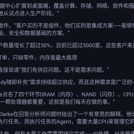
数据中心扩展到桌面端，覆盖计算、存储、网络、软件和服务
地从试点进入生产阶段。”
散件。“客户买的不是组件，他们买的是集成方案——能
能、安全和数据基础的方案。”
户数量增长了超过50%，目前已超过5000家。这些客户
缺订单，只缺零件，内存是最大瓶颈
arke直接说道“我们有供应问题。这不是需求问题。”
ennedy随即补充“需求持续超过供应，而且这种需求是广泛的
rke点名了四个环节DRAM（内存）、NAND（闪存）、
每一颗处理器都重要，这就是我们每天在做的事。”
larke在回答分析师问题时给出了一个有意思的解释。他说，
真正去执行任务。而执行任务的Agent，需要大量CPU来管
做神奇的工作，但有大量工作需要围绕它完成——IO处理、分