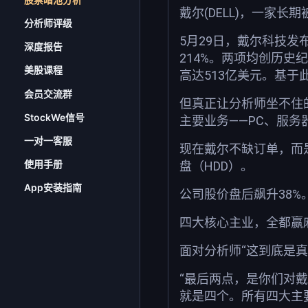
戴尔(DELL)，一家
分析师评级
5月29日，戴尔科技发布
深度报告
214%。两项均创历史
美股课程
高达513亿美元。基于
会员交流群
但真正让分析师坐不住
StockWe信号
主要业务——PC、服务
一对一客服
现在戴尔不缺订单，而是
使用手册
盘（HDD）。
App安装指南
公司股价盘后飙升38%
四大核心主业，全都赢
面对分析师“这到底是真实
“最后两点，是你们对戴
就是四个。所有四大主要