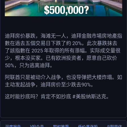
迪拜房价暴跌，海滩无一人，迪拜金融市場房地產指
20%
數在過去五個交易日下跌了約
。此次暴跌抹去
2025
了該指數在
年取得的所有漲幅。实际成交量很
少，根本没买家。已有欧洲投资者，愿意自己砍价
50%
，只为逃离迪拜。
阿联酋只是被动介入战争，也没导弹把大楼炸塌。如
90%
主动发起战争，迪拜房价至少跌去
。
#
这时能抄底吗？肯定不如抄底
美股
纳斯达克。
深度报告
VIP会员
期权推荐
低价暴涨股
AI智能体