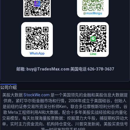
邮箱:
buy@TradesMax.com
美国电话 626-378-3637
公司介绍
美股大数据
StockWe.com
是一个美国领先的金融和美股信息大数据提
供商，紧盯华尔街金融市场和行情，2008年成立于美国硅谷，创始人
是前纽约证券交易所资深分析师Ken，联合多位摩根斯坦利分析师，谷
歌 Meta工程师利用AI和大数据，配合十多年美股实战经验和业内量化
交易模型，每天处理海量股票数据：挖掘潜力大牛股，捕捉期权异动大
单，实时主力资金流向、机构持仓变化、川普突发新闻，美股买卖信号
第一时间发到您手机APP。