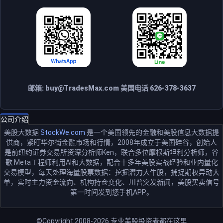
邮箱:
buy@TradesMax.com
美国电话 626-378-3637
公司介绍
美股大数据
StockWe.com
是一个美国领先的金融和美股信息大数据提
供商，紧盯华尔街金融市场和行情，2008年成立于美国硅谷，创始人
是前纽约证券交易所资深分析师Ken，联合多位摩根斯坦利分析师，谷
歌 Meta工程师利用AI和大数据，配合十多年美股实战经验和业内量化
交易模型，每天处理海量股票数据：挖掘潜力大牛股，捕捉期权异动大
单，实时主力资金流向、机构持仓变化、川普突发新闻，美股买卖信号
第一时间发到您手机APP。
©Copyright 2008-2026
专业美股投资者都在这里