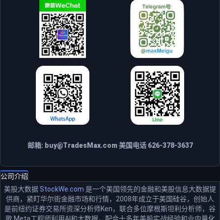
邮箱:
buy@TradesMax.com
美国电话 626-378-3637
公司介绍
美股大数据
StockWe.com
是一个美国领先的金融和美股信息大数据提
供商，紧盯华尔街金融市场和行情，2008年成立于美国硅谷，创始人
是前纽约证券交易所资深分析师Ken，联合多位摩根斯坦利分析师，谷
歌 Meta工程师利用AI和大数据，配合十多年美股实战经验和业内量化