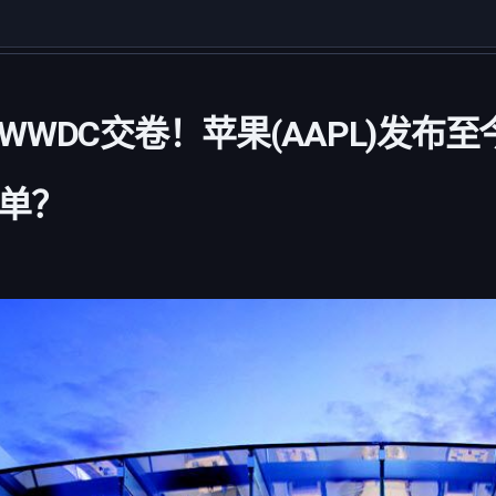
WDC交卷！苹果(AAPL)发布
单？