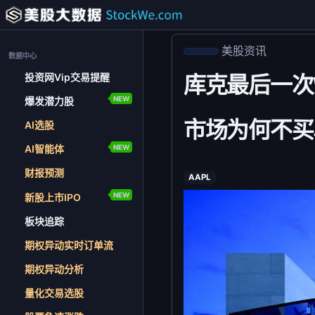
美股资讯
数据中心
投资网Vip交易提醒
库克最后一次W
NEW
爆发潜力股
市场为何不买
AI选股
NEW
AI智能体
财报预测
AAPL
NEW
新股上市IPO
板块追踪
期权异动实时订单流
期权异动分析
量化交易选股