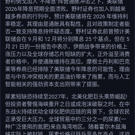
野村倒戈加入“不降息”阵营通胀冲击之下，美联储
2026年降息预期全面溃败。野村证券也加入到越来
越多券商的行列中，预计美联储将在 2026 年维持利
率稳定。其理由是通胀具有黏性，且对政策制定者能
否一致支持降息持怀疑态度。野村证券此前曾预计美
联储会在 9 月和 12 月将分别降息 25 个基点，但在 5
月 21 日的一份报告中表示，伊朗战争带来的价格上
涨压力以及全球存储芯片短缺的扩大，正外溢至消费
者价格中，并使通胀维持在高位。摩根士丹利和巴克
莱等券商已经排除了美联储今年降息的可能性，理由
是与中东冲突相关的更高油价带来了拖累，而与人工
智能相关的强劲资本支出则带来了提振。
尿素短缺恐持续至2027年，北美化肥巨头乘势崛起!
但投资者警惕海峡重开之日或成泡沫破裂之时。在中
东战火持续扰动全球化肥供应链的背景下，全球农民
正承受巨大压力。全球贸易中约三分之一的尿素(一
种广泛使用的氮肥)来自海湾地区。随着霍尔木兹海
峡实际上被封锁，尿素价格已跃升至多年高点。这迫