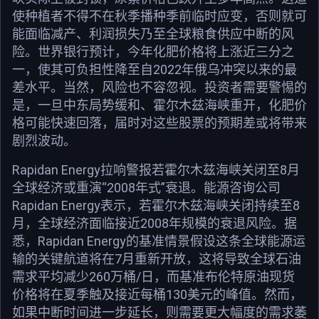
使种植者不得不在秋季播种季前临时应变，否则就可
能面临减产、利润损失乃至全球粮食供应中断的风
险。世界银行预计，今年化肥价格将上涨近三分之
一，使其可负担性降至自2022年俄乌冲突以来的最
差水平。当然，风险也不容忽视。投资者需要警惕的
是，一旦中东局势缓和、霍尔木兹海峡重开，化肥价
格可能快速回落，届时对这些股票的预期差或将带来
剧烈波动。
Rapidan Energy拉响警报若霍尔木兹海峡关闭至8月
全球经济或重演“2008年式”衰退。能源咨询公司
Rapidan Energy表示，若霍尔木兹海峡关闭持续至8
月，全球经济面临接近2008年规模的衰退风险。据
悉，Rapidan Energy的基准情景假设这条全球能源运
输的关键航道将在7月重新开放，这将导致全球石油
需求平均减少260万桶/日，而基准布伦特原油现货
价格将在夏季触及接近每桶130美元的峰值。然而，
如果中断时间进一步延长，则需要更大幅度的需求萎