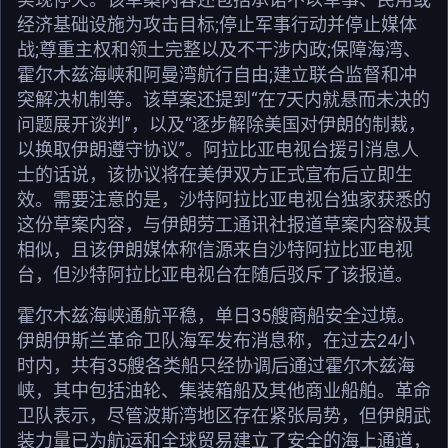
经济基础设施为攻击目标;停止军事行动并停止媒体
战;尊重主权和领土完整以及不干涉内政;保障海湾、
霍尔木兹海峡和阿曼湾航行自由;建立联合监督和冲
突解决机制等。该草案还提到“在7天内就悬而未决的
问题展开谈判”，以及“逐步解除美国对伊朗的制裁，
以换取伊朗遵守协议”。阿拉比亚电视台援引消息人
士的话说，该协议将在美伊双方正式宣布后立即生
效。需要注意的是，沙特阿拉比亚电视台独家获悉的
这份草案内容，与伊朗劳工通讯社报道草案内容极其
相似，且该伊朗媒体称信源来自沙特阿拉比亚电视
台，但沙特阿拉比亚电视台在随后驳斥了该报道。
霍尔木兹海峡通航平稳，单日35艘商船安全过境。
伊朗伊斯兰革命卫队海军发布消息称，在过去24小
时内，共有35艘各类船只经协调后通过霍尔木兹海
峡，其中包括油轮、集装箱船及其他商业船舶。革命
卫队表示，尽管波斯湾地区存在紧张局势，但伊朗武
装力量已为航运和全球贸易建立了安全的海上通道，