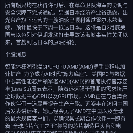
所有船只均在获得许可后、在革命卫队海军的协调与
安全保障下完成通航。另据日本经济产业省透露，出
光兴产旗下运营的一艘油轮已顺利通过霍尔木兹海
峡，预计最快于下周一抵达日本。这将是自2月底美
国与以色列对伊朗发动打击导致该海峡事实性关闭以
来，首艘到达日本的原油油轮。
个股消息
智能体狂潮引爆CPU+GPU AMD(AMD)携手台积电加
速扩产! 力争成为AI时代“算力底座”。美国PC与数据
中心高性能芯片领军者AMD(AMD)的首席执行官苏姿
丰(Lisa Su)周五表示，随着远远强于预期的需求挤压
全球数据中心CPU以及GPU市场，AMD正在与台湾合
作伙伴们一道显著提升生产产能。苏姿丰在访问中国
后发表讲话称，她已经会见了AMD在中国以及全球
的最大规模客户们，以确保其长期合作伙伴——即有
着“全球芯片代工之王”称号的芯片制造巨头台积电