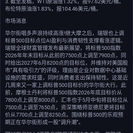
3. 截至发稿，WTI原油涨1.32%，报97.62美元/桶。
布伦特原油涨1.83%，报104.46美元/桶。
市场消息
华尔街唱多声浪持续高涨!继大摩之后，瑞银也上调
标普500目标点位AI盈利与消费韧性支撑看涨逻辑。
瑞银全球财富管理发布最新展望，将标普500指数
2026年年末目标从此前的7500点上调至7900点，同
时给出2027年6月8200点的目标位，并维持对美国股
市“具有吸引力”的评级，理由是企业对数据中心基础
设施的需求旺盛，同时消费者支出保持韧性。这是近
几周来又一家上调标普500目标价的华尔街大行。此
前，摩根士丹利将标普500指数2026年底目标价从
7800点上调至8000点，汇丰也于5月中旬将目标位从
7500点上调至7650点，资深策略师亚德尼更将目标
价从7700点上调至8250点。围绕标普500的乐观预
期正在华尔街形成一股“调升潮”。