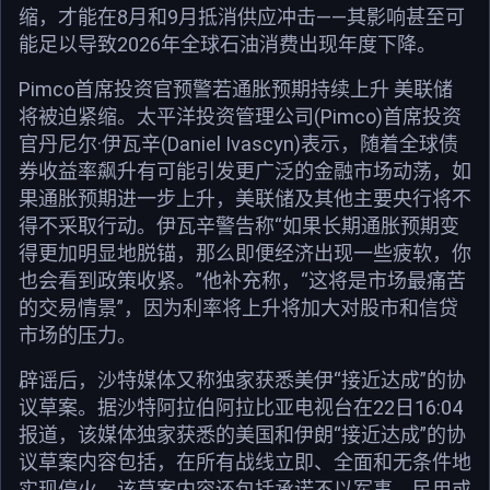
缩，才能在8月和9月抵消供应冲击——其影响甚至可
能足以导致2026年全球石油消费出现年度下降。
Pimco首席投资官预警若通胀预期持续上升 美联储
将被迫紧缩。太平洋投资管理公司(Pimco)首席投资
官丹尼尔·伊瓦辛(Daniel Ivascyn)表示，随着全球债
券收益率飙升有可能引发更广泛的金融市场动荡，如
果通胀预期进一步上升，美联储及其他主要央行将不
得不采取行动。伊瓦辛警告称“如果长期通胀预期变
得更加明显地脱锚，那么即便经济出现一些疲软，你
也会看到政策收紧。”他补充称，“这将是市场最痛苦
的交易情景”，因为利率将上升将加大对股市和信贷
市场的压力。
辟谣后，沙特媒体又称独家获悉美伊“接近达成”的协
议草案。据沙特阿拉伯阿拉比亚电视台在22日16:04
报道，该媒体独家获悉的美国和伊朗“接近达成”的协
议草案内容包括，在所有战线立即、全面和无条件地
实现停火。该草案内容还包括承诺不以军事、民用或