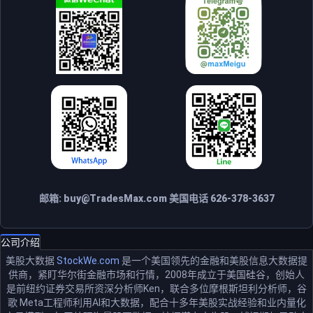
邮箱:
buy@TradesMax.com
美国电话 626-378-3637
公司介绍
美股大数据
StockWe.com
是一个美国领先的金融和美股信息大数据提
供商，紧盯华尔街金融市场和行情，2008年成立于美国硅谷，创始人
是前纽约证券交易所资深分析师Ken，联合多位摩根斯坦利分析师，谷
歌 Meta工程师利用AI和大数据，配合十多年美股实战经验和业内量化