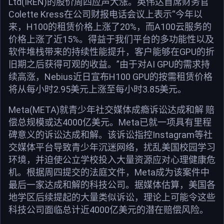
Ltd(IREN)的股价周四应声大涨。英伟达首席财务官
Colette Kress在公司财报电话会议上表示“今年以
来，H100的租赁价格上涨了20%，而A100云服务的
价格上涨了近15%。得益于我们平台的多功能性以及
软件堆栈带来的持续性能提升，客户能够在GPU的折
旧期之后获得可观的收益。”由于对AI GPU的需求持
续高涨，Nebius近日宣布H100 GPU的按需租赁价格
将从每小时2.95美元上涨至每小时3.85美元。
Meta(META)就青少年社交媒体成瘾诉讼达成和解 赔
偿总规模或达4000亿美元。Meta已就一项具有里程
碑意义的诉讼达成和解。该诉讼指控Instagram等社
交媒体平台导致青少年沉迷网络，扰乱美国校园学习
环境，并迫使公立学校投入大量资源应对心理健康危
机。根据周四提交的法庭文件，Meta成为该案件中
最后一家达成和解的科技公司。据媒体估算，美国各
地学区后续提起的大量类似诉讼，理论上可能令这些
科技公司面临总计近4000亿美元的潜在赔偿风险。