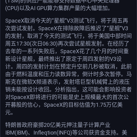
(TSM)的供应产能能够支持数据中心中央处理器
(CPU)以及AI GPU算力集群产量的大幅增加。
SpaceX取消今天的“星舰”V3测试飞行，将于周五再
次尝试发射。SpaceX在排除故障后推迟了“星舰”V3
的发射，取消了今天的测试飞行，将于美国中部时间
周五17:30(次日06:30)再次尝试星舰发射。在经历了
去年的一系列失败后，SpaceX花了几个月的时间重
新设计星舰，最终推出了原定于周四发射的V3设
计。周四的发射计划在预定升空前几秒被取消，此前
由于燃料温度和压力读数异常，倒计时多次暂停。马
斯克在微软X频道表示，发射塔巨型机械臂上的液压
销未能按设计收回。分析指出，这可能会影响投资者
对SpaceX即将进行的可能是史上规模最大的首次公
开募股的信心，SpaceX的目标估值为1.75万亿美
元。
特朗普政府豪掷20亿美元押注量子计算产业
IBM(IBM)、Infleqtion(INFQ)等公司获资金支持。美