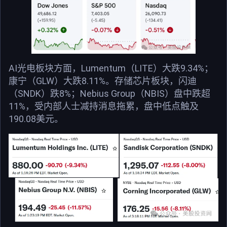
AI光电板块方面，Lumentum（LITE）大跌9.34%；
康宁（GLW）大跌8.11%。存储芯片板块，闪迪
（SNDK）跌8%；Nebius Group（NBIS）盘中跌超
11%，受内部人士减持消息拖累，盘中低点触及
190.08美元。