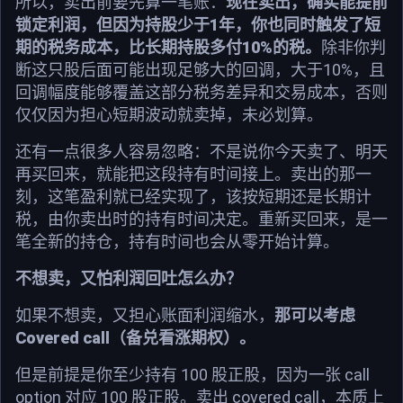
所以，卖出前要先算一笔账：
现在卖出，确实能提前
锁定利润，但因为持股少于1年，你也同时触发了短
期的税务成本，比长期持股多付10%的税。
除非你判
断这只股后面可能出现足够大的回调，大于10%，且
回调幅度能够覆盖这部分税务差异和交易成本，否则
仅仅因为担心短期波动就卖掉，未必划算。
还有一点很多人容易忽略：不是说你今天卖了、明天
再买回来，就能把这段持有时间接上。卖出的那一
刻，这笔盈利就已经实现了，该按短期还是长期计
税，由你卖出时的持有时间决定。重新买回来，是一
笔全新的持仓，持有时间也会从零开始计算。
不想卖，又怕利润回吐怎么办？
如果不想卖，又担心账面利润缩水，
那可以考虑
Covered call（备兑看涨期权）。
但是前提是你至少持有 100 股正股，因为一张 call
option 对应 100 股正股。卖出 covered call，本质上