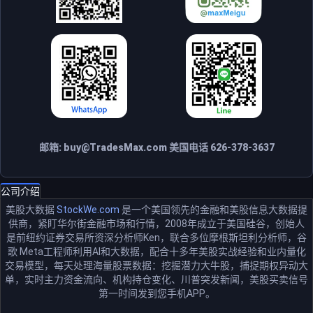
邮箱:
buy@TradesMax.com
美国电话 626-378-3637
公司介绍
美股大数据
StockWe.com
是一个美国领先的金融和美股信息大数据提
供商，紧盯华尔街金融市场和行情，2008年成立于美国硅谷，创始人
是前纽约证券交易所资深分析师Ken，联合多位摩根斯坦利分析师，谷
歌 Meta工程师利用AI和大数据，配合十多年美股实战经验和业内量化
交易模型，每天处理海量股票数据：挖掘潜力大牛股，捕捉期权异动大
单，实时主力资金流向、机构持仓变化、川普突发新闻，美股买卖信号
第一时间发到您手机APP。