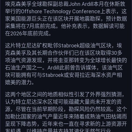
埃克森美孚全球勘探副总裁John Ardill本月在休斯敦
举行的Offshore Technology Conference上表示，这
家美国能源巨头正在该区块开展地震勘探，预计数据
采集将在7月底前完成。他补充表示，数据解读可能
在2026年底前完成。
这片特立尼达矿权毗邻Stabroek超级油气区块，埃
克森美孚及其长期合作伙伴们已在该区块取得30多
项油气资源发现，并将圭亚那转变为全球增长最快的
石油生产国之一。Ardill此前曾告诉媒体，该油气区
块可能拥有可与Stabroek或安哥拉近海深水资产相
媲美的潜力。
这两个地区之间的地质相似性引发了外界强烈猜测，
认为特立尼达深水区域可能蕴藏大量尚未开发的资
源，尽管在当前早期阶段，勘探风险仍然较高。这个
加勒比国家的油气产量近年来随着成熟油气田枯竭而
呈现下降态势，近年来也一直在寻求新的上游资源开
发机遇，以维持产量并支持其液化天然气行业。