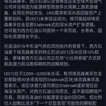
埃克森美孚、西方石油以及雪佛龙这类全球大型油气
公司并没有因为能源转型而放弃长周期上游资源储
备，反而在供给安全、LNG需求和深水高回报资产上
重新加码。若UD(1)未来验证成功，既可能延续埃克
森美孚在圭亚那Stabroek式的深水资产扩张逻辑，
也可能为西方石油公司提供一个非页岩、长寿命、国
际化资源增长平台。
在高油价与中东油气供应风险抬升的背景下，西方石
油拿下埃克森美孚的特立尼达UD(1)深水区块10%权
益，意味着西方石油公司正在用“小比例参股”方式获
取高潜力前沿勘探期权的战略规划。
UD(1)位于2,000—3,000米水深，毗邻埃克森美孚在圭
亚那取得30多项发现的Stabroek区块;埃克森美孚高
管表示，该区块潜力或可类比Stabroek或安哥拉近
海深水资产。对西方石油公司而言，这不是短期增产
交易，而是在高油价与能源安全溢价回归时，低比例
切入加勒比深水“下一个巨型发现”可能性的期权配