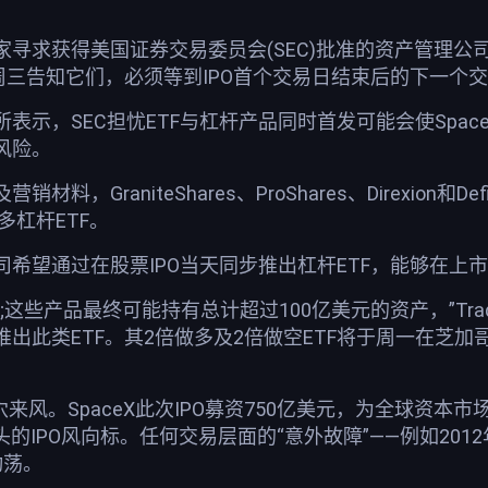
寻求获得美国证券交易委员会(SEC)批准的资产管理公
周三告知它们，必须等到IPO首个交易日结束后的下一个
表示，SEC担忧ETF与杠杆产品同时首发可能会使Space
风险。
材料，GraniteShares、ProShares、Direxi
做多杠杆ETF。
司希望通过在股票IPO当天同步推出杠杆ETF，能够在
;这些产品最终可能持有总计超过100亿美元的资产，”Tra
类ETF。其2倍做多及2倍做空ETF将于周一在芝加哥期权交易所
穴来风。SpaceX此次IPO募资750亿美元，为全球资
的IPO风向标。任何交易层面的“意外故障”——例如2012年
动荡。