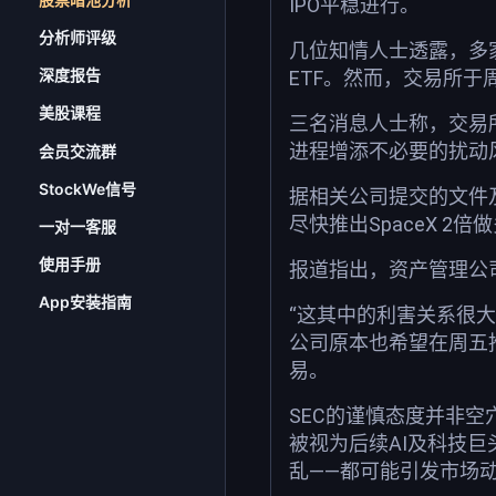
IPO平稳进行。
分析师评级
几位知情人士透露，多家
深度报告
ETF。然而，交易所于
美股课程
三名消息人士称，交易所
进程增添不必要的扰动
会员交流群
StockWe信号
据相关公司提交的文件及营销
尽快推出SpaceX 2倍
一对一客服
使用手册
报道指出，资产管理公
App安装指南
“这其中的利害关系很大
公司原本也希望在周五推出此
易。
SEC的谨慎态度并非空
被视为后续AI及科技巨头
乱——都可能引发市场