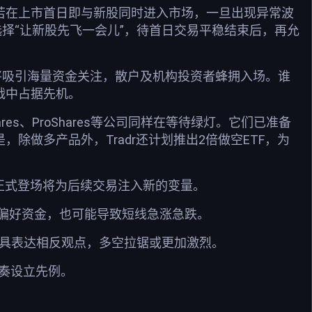
若在上市首日即与新股同时进入市场，一旦出现异常波
选择“让新股先飞一会儿”，待首日交易平稳结束后，再允
计将吸引海量资金关注，散户及机构投资者蜂拥入场。谁
战中占据先机。
res、ProShares等公司同样在等待绿灯。它们已准备
，除做多产品外，Tradr还计划推出2倍做空ETF，为
F的正式登场将为后续交易注入新的变量。
险偏好资金，也可能导致短线急涨急跌。
杆工具表达相反观点，多空拉锯或更加激烈。
节奏设立先例。