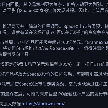
放大日内回报，其交易机制更为复杂，价格波动更为剧烈。
甚至影响SpaceX本身的定价发现过程。因此，监管层
，推迟两天并非简单的日程调整。SpaceX上市首周预
工具，谁就有望在这场可能达“百亿美元级别”的资金争夺
首周，这些产品可能吸金超过100亿美元。”GraniteSha
将立即向市场推出2倍做多SpaceX的ETF。值得注意的是
者提供反向工具。
秀尘埃落定(暗盘市场已暗示涨幅至少35%)，周一杠杆ET
杠杆产品将放大SpaceX股价的日内波动，可能吸引高风
意味着即使SpaceX上市后走势强劲，空头也能通过杠
迟”的最终态度，可能为未来巨型IPO配套杠杆产品的发行
荐美股大数据
https://Stockwe.com/