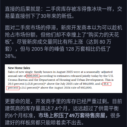
直接的后果就是：二手房库存被冻得像冰块一样，交
易量直接创下了30年来的新低。
面对二手房市场的停滞，新房开发商本以为可以趁机
抢占市场份额，但他们却不幸撞上了“购买力的天花
板”。尽管新房成交量同比有所上涨（达到 80 万
套），但与 2005 年的峰值 128 万套相比仍低了
38%。
更要命的是，开发商手里的库存已经严重过剩。目前
建筑商的库存量高达7.4个月，远远超过了供需平衡
的6个月标准，
市场上积压了49万套待售房屋，
很多
建好的样板房都只能晾着卖不出去。