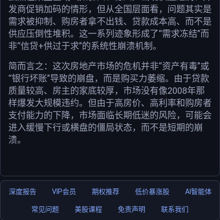
发商促销加码的情形，但从全国层面看，问题其实是
需求被抑制、购房者拿不出钱、贷款成本高、而不是
供应压倒性堆积。这一系列迹象形成了“需求冻结”而
非“信贷+供过于求”的系统性崩溃机制。
简而言之：这次房地产市场的危机并非“资产有毒”或
“银行坏账”导致的崩盘，而是购买力萎缩。由于贷款
质量较高、房主的家底较厚，市场没有像2008年那
样爆发大规模违约。但由于高房价、高利率和购房者
支付能力的下降，市场面临长期低迷的风险，可能会
进入缓慢下行或横盘的僵局状态，而不是短期的崩
溃。
深度报告
VIP会员
期权推荐
低价暴涨股
AI智能体
常见问题
美股课程
免责声明
联系我们