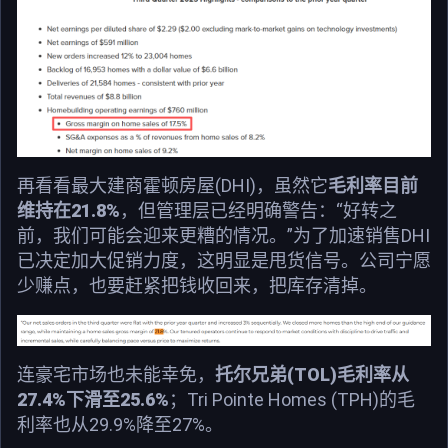
再看看最大建商霍顿房屋(DHI)，虽然它
毛利率目前
维持在21.8%
，但管理层已经明确警告：“好转之
前，我们可能会迎来更糟的情况。”为了加速销售DHI
已决定加大促销力度，这明显是甩货信号。公司宁愿
少赚点，也要赶紧把钱收回来，把库存清掉。
连豪宅市场也未能幸免，
托尔兄弟(TOL)毛利率从
27.4%下滑至25.6%
；Tri Pointe Homes (TPH)的毛
利率也从29.9%降至27%。