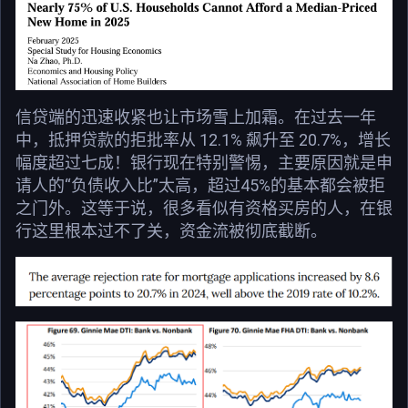
信贷端的迅速收紧也让市场雪上加霜。在过去一年
中，抵押贷款的拒批率从 12.1% 飙升至 20.7%，增长
幅度超过七成！银行现在特别警惕，主要原因就是申
请人的“负债收入比”太高，超过45%的基本都会被拒
之门外。这等于说，很多看似有资格买房的人，在银
行这里根本过不了关，资金流被彻底截断。