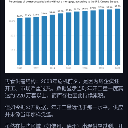
再看供需结构：2008年危机前夕，是因为房企疯狂
开工、市场严重过热。数据显示当时年开工量一度高
达约 220 万套以上，而库存也因此持续累积。
但如今据公开数据，年开工量远低于那一水平，供应
并未像当年那样泛滥。
虽然在某些区域（如佛州、德州）出现供应过剩、开