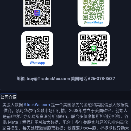
邮箱:
buy@TradesMax.com
美国电话 626-378-3637
公司介绍
美股大数据
StockWe.com
是一个美国领先的金融和美股信息大数据提
供商，紧盯华尔街金融市场和行情，2008年成立于美国硅谷，创始人
是前纽约证券交易所资深分析师Ken，联合多位摩根斯坦利分析师，谷
歌 Meta工程师利用AI和大数据，配合十多年美股实战经验和业内量化
交易模型，每天处理海量股票数据：挖掘潜力大牛股，捕捉期权异动大