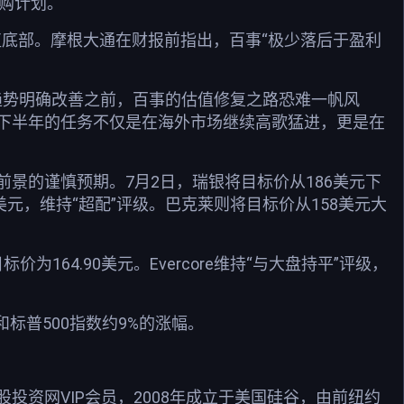
回购计划。
值底部。摩根大通在财报前指出，百事“极少落后于盈利
美消费趋势明确改善之前，百事的估值修复之路恐难一帆风
下半年的任务不仅是在海外市场继续高歌猛进，更是在
景的谨慎预期。7月2日，瑞银将目标价从186美元下
0美元，维持“超配”评级。巴克莱则将目标价从158美元大
价为164.90美元。Evercore维持“与大盘持平”评级，
标普500指数约9%的涨幅。
资网VIP会员，2008年成立于美国硅谷，由前纽约