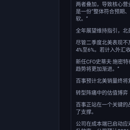
两者叠加，导致核心营业利
是一份“整体符合预期
软。”
全年展望维持指引，北美
尽管二季度北美表现不及
4%至6%。若计入外汇
新任CFO史蒂夫·施
趋势将更加渐进。”
百事预计北美销量终将
转型阵痛中的估值博弈
百事正站在一个关键的
了支撑。
公司在成本端已启动应