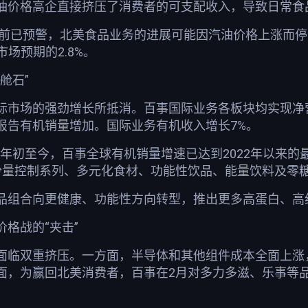
油价格高企直接挤压了消费者的可支配收入，导致日常食
arkets此前已预警，北美食品业务的进展可能因汽油价格上涨而停滞
市场预期的2.8%。
舱石”
际市场的强劲增长所抵消。百事国际业务各板块均实现净
报告有机销量增加。国际业务有机收入增长7%。
“年初至今，百事全球有机销量增速已达到2022年以来
份量控制系列、多元化食材、功能性饮品、能量饮料及零糖
品组合向更健康、功能性方向转型，推出更多高蛋白、高
格战的“夹击”
面临双重挤压。一方面，半导体和其他组件成本全面上涨
面，为赢回北美消费者，百事在2月对多力多滋、乐事等品