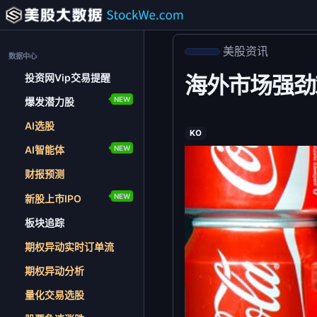
美股资讯
数据中心
投资网Vip交易提醒
海外市场强劲
NEW
爆发潜力股
AI选股
KO
NEW
AI智能体
财报预测
NEW
新股上市IPO
板块追踪
期权异动实时订单流
期权异动分析
量化交易选股