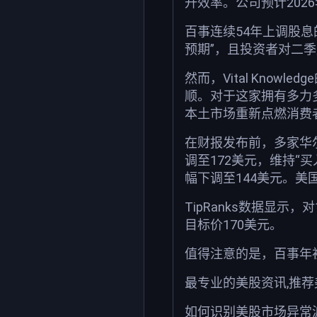
升效率。公司预计202
百事连续54年上调股
预期”，且投资者对二
然而，Vital Kno
顺。对于这家拥有多力
本土市场重新点燃消费
在财报发布前，多家华
调至172美元，维持“
幅下调至144美元。美
TipRanks数据显示，
目标价170美元。
值得注意的是，百事年初
最专业的美股资讯,推
如何识别美股市场异常