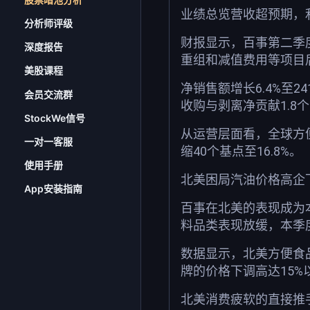
业绩总览营收超预期，
分析师评级
财报显示，百事第二季度归
深度报告
重组和减值费用等项目后
美股课程
净销售额增长6.4%至2
会员交流群
收购与剥离净贡献1.8
StockWe信号
从运营层面看，全球方便
一对一客服
缩40个基点至16.8%。
使用手册
北美困局汽油价格高企下
App安装指南
百事在北美的表现成为
料品类表现放缓，本季
数据显示，北美方便食
牌的价格下调高达15
北美消费疲软的直接推