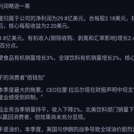
利润略逊一筹
属于公司的净利润为29.8亿美元，合每股2.18美元，较去
，核心每股收益为2.20美元。
41.8亿美元。有机收入(剔除收购、剥离和汇率影响)增长
个百分点。
食品有机销量增长3%，全球饮料有机销量增长2%。核心
的消费者“捂钱包”
本季度最大的拖累。CEO拉蒙·拉瓜尔塔在财报声明中坦
度业绩受到抑制。”
品业务当季销量持平，收入下降2%。北美饮料部门销量下
%以赢回消费者，但效果尚未充分显现。
手是油价。本季度，美国与伊朗的战争导致全球油价剧烈波