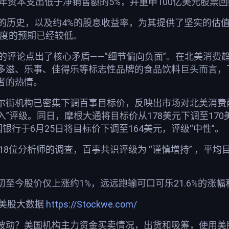
6年资本支出低于净销售额的5%，并重申100亿美元股票
息的历史，以及约4%的股息收益率，为其提供了坚实的估
季度的预期已经较低。
wledge的评论点出了核心矛盾——“细节偏向负面”。在北
多滋、乐事、佳得乐等标志性品牌的食品饮料巨头而言，
者的热情。
尔街机构已密集下调百事目标价，反映出市场对北美消费前
买入”评级。同日，摩根大通将目标价从178美元下调至17
国银行于6月25日将目标价下调至164美元，评级“中性”。
对18位分析师的调查，百事共识评级为 “谨慎增持” ，平均目标
至今股价仅上涨约1%，远远跑输可口可乐21.6%的涨幅和
荐美股大数据
https://Stockwe.com/
波动？美国机构主力资金买卖情况，出货和吸筹，使用美股投