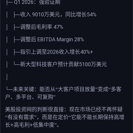
Q1 2026
├─
：强验证期
9010
54%
│
├─
收入
万美元，同比增长
47%
│
├─
调整后毛利率
EBITDA Margin 28%
│
├─
调整后
2026
40%+
│
├─
指引上调至
收入增长
5100
│
└─
新大型科技客户预计贡献
万美元
│
└─
未来关键：能否从“大客户项目放量”变成“多客
户、多平台、可复购”
美股投资网的判断很直接：现在市场已经不再怀疑
“有没有需求”，而是在定价“它能不能长期保持高增
+
+
长
高毛利
低集中度”。