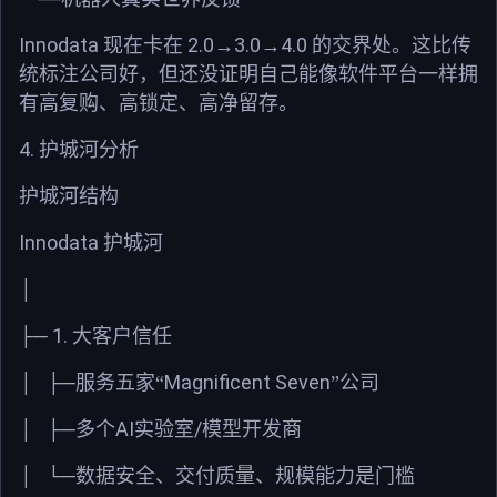
Innodata
2.0
3.0
4.0
现在卡在
→
→
的交界处。
这比传
统标注公司好，但还没证明自己能像软件平台一样拥
有高复购、高锁定、高净留存。
4.
护城河分析
护城河结构
Innodata
护城河
│
1.
├─
大客户信任
Magnificent Seven
│
├─
服务五家“
”公司
AI
/
│
├─
多个
实验室
模型开发商
│
└─
数据安全、交付质量、规模能力是门槛