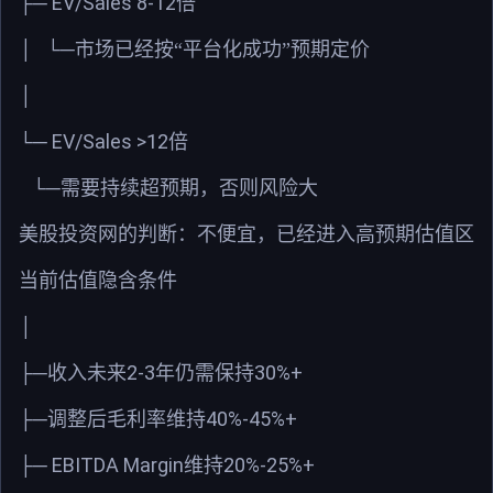
EV/Sales 8-12
├─
倍
│
└─
市场已经按“平台化成功”预期定价
│
EV/Sales >12
└─
倍
└─
需要持续超预期，否则风险大
美股投资网的判断：不便宜，已经进入高预期估值区
当前估值隐含条件
│
2-3
30%+
├─
收入未来
年仍需保持
40%-45%+
├─
调整后毛利率维持
EBITDA Margin
20%-25%+
├─
维持