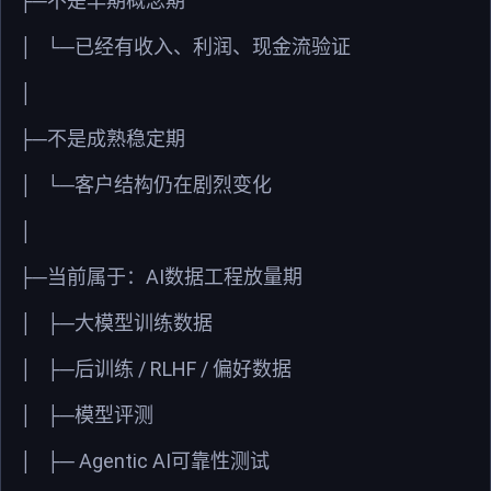
├─
不是早期概念期
│
└─
已经有收入、利润、现金流验证
│
├─
不是成熟稳定期
│
└─
客户结构仍在剧烈变化
│
AI
├─
当前属于：
数据工程放量期
│
├─
大模型训练数据
/ RLHF /
│
├─
后训练
偏好数据
│
├─
模型评测
Agentic AI
│
├─
可靠性测试