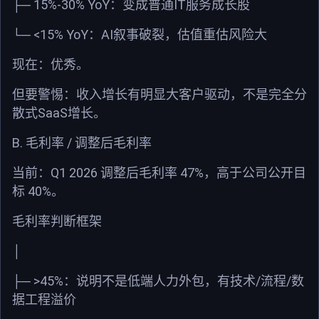
15%-30% YoY
IT
├─
：变成普通
服务成长股
<15% YoY
AI
└─
：
叙事破裂，估值重估风险大
现在：优秀。
但要警惕：收入增长有明显大客户驱动，不是完全分
SaaS
散式
增长。
B.
/
毛利率
调整后毛利率
Q1 2026
47%
当前：
调整后毛利率
，高于公司公开目
40%
标
。
毛利率判断框架
│
>45%
/
/
├─
：说明不是低端人力外包，有技术
流程
数
据工程溢价