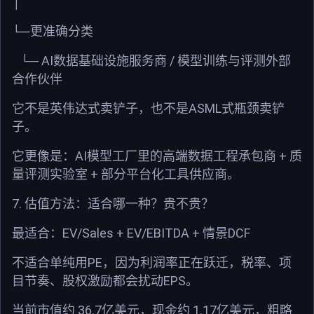
│
└─
更准确分类
AI
/
└─
数据基础设施服务商
模型训练与评测外部
合作伙伴
ASML
它不是英伟达式卖铲子，也不是
式瓶颈卖铲
子。
AI
+
它更像是：
模型工厂里的高端数据工程承包商
质
+
量评测实验室
部分平台化工具供应商。
7.
估值方法：适合哪一种？贵不贵？
EV/Sales + EV/EBITDA +
DCF
最适合：
情景
PE
不适合单纯用
，因为利润率正在跃迁，税率、项
EPS
目节奏、股权激励都会扰动
。
36.7
1.17
当前市值约
亿美元，现金约
亿美元，粗略