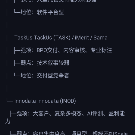
│
└─地位：软件平台型
│
TaskUs TaskUs (TASK) / iMerit / Sama
├─
BPO
│
├─强项：
交付、内容审核、专业标注
│
├─弱点：技术叙事较弱
│
└─地位：交付型竞争者
│
Innodata Innodata (INOD)
└─
AI
├─强项：大客户、复杂多模态、
评测、盈利能
力
Scale
├─弱点：客户集中度高、项目型、规模不如