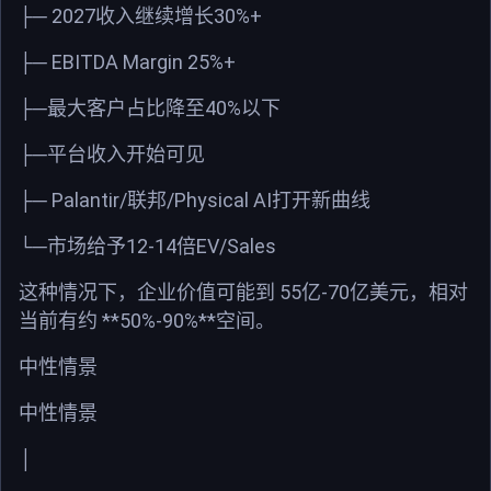
2027
30%+
├─
收入继续增长
EBITDA Margin 25%+
├─
40%
├─
最大客户占比降至
以下
├─
平台收入开始可见
Palantir/
/Physical AI
├─
联邦
打开新曲线
12-14
EV/Sales
└─
市场给予
倍
55
-70
这种情况下，企业价值可能到
亿
亿美元，相对
**50%-90%**
当前有约
空间。
中性情景
中性情景
│