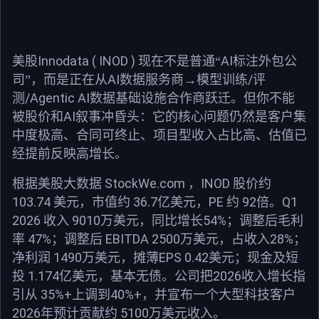
Innodata ( INOD )
AI
美股
现在不是普通“
标注外包公
AI
/
司”，而是正在从
数据服务商
→
模型训练
评
/Agentic AI
测
数据基础设施合作商跃迁。但你不能
AI
被股价和
叙事冲昏头：它的核心问题仍然是客户集
中度极高、合同可终止、项目型收入占比高、估值已
经提前反映高增长。
StockWe.com
INOD
根据美股大数据
，
股价约
103.74
36.7
PE
92
Q1
美元，市值约
亿美元，
约
倍。
2026
9010
54%
收入
万美元，同比增长
；调整后毛利
47%
EBITDA 2500
28%
率
；调整后
万美元，占收入
；
1490
EPS 0.42
净利润
万美元，摊薄
美元；现金及短
1.174
2026
投
亿美元，基本无债。公司把
收入增长指
35%+
40%+
引从
上调到
，并宣布一个大型科技客户
2026
5100
年预计贡献约
万美元收入。