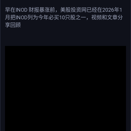
INOD
2026
1
早在
财报暴涨前，美股投资网已经在
年
INOD
10
月把
列为今年必买
只股之一，视频和文章分
享回顾