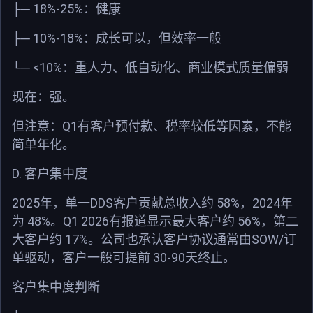
18%-25%
├─
：健康
10%-18%
├─
：成长可以，但效率一般
<10%
└─
：重人力、低自动化、商业模式质量偏弱
现在：强。
Q1
但注意：
有客户预付款、税率较低等因素，不能
简单年化。
D.
客户集中度
2025
DDS
58%
2024
年，单一
客户贡献总收入约
，
年
48%
Q1 2026
56%
为
。
有报道显示最大客户约
，第二
17%
SOW/
大客户约
。公司也承认客户协议通常由
订
30-90
单驱动，客户一般可提前
天终止。
客户集中度判断