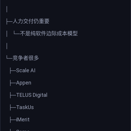
│
├─
人力交付仍重要
│
└─
不是纯软件边际成本模型
│
└─
竞争者很多
Scale AI
├─
Appen
├─
TELUS Digital
├─
TaskUs
├─
iMerit
├─