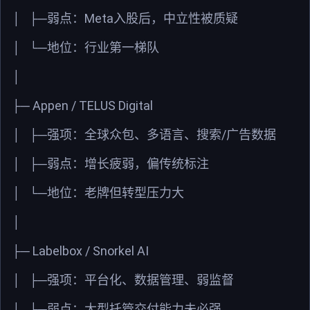
Meta
│
├─弱点：
入股后，中立性被质疑
│
└─地位：行业第一梯队
│
Appen / TELUS Digital
├─
/
│
├─强项：全球众包、多语言、搜索
广告数据
│
├─弱点：增长疲弱，偏传统标注
│
└─地位：老牌但转型压力大
│
Labelbox / Snorkel AI
├─
│
├─强项：平台化、数据管理、弱监督
│
├─弱点：大型托管交付能力未必强