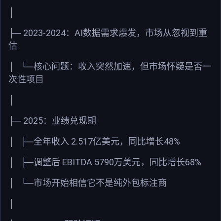
│
2023-2024
AI
├─
：
数据需求爆发，市场从忽视到重
估
│
└─
核心问题：收入突然加速，但市场怀疑是否一
次性项目
│
2025
├─
：业绩兑现期
2.517
48%
│
├─
全年收入
亿美元，同比增长
EBITDA 5790
68%
│
├─
调整后
万美元，同比增长
│
└─
市场开始相信它不是纯外包标注商
│