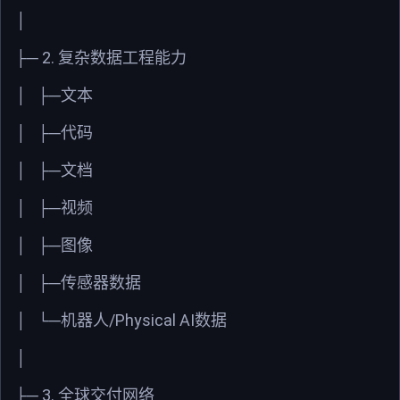
│
2.
├─
复杂数据工程能力
│
├─文本
│
├─代码
│
├─文档
│
├─视频
│
├─图像
│
├─传感器数据
/Physical AI
│
└─机器人
数据
│
3.
├─
全球交付网络