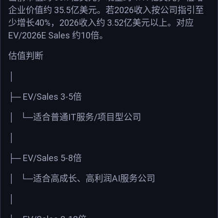
35.5
2026
企业价值约
亿美元。若
收入按公司指引至
40%
2026
3.52
少增长
，
收入约
亿美元以上。对应
EV/2026E Sales
10
约
倍。
估值判断
│
EV/Sales 3-5
├─
倍
IT
/
│
└─
适合普通
服务
项目型公司
│
EV/Sales 5-8
├─
倍
AI
│
└─
适合高成长、高利润
服务公司
│