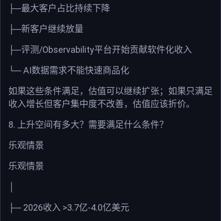
├─
最大客户占比持续下降
├─
新客户继续放量
/Observability
├─
评测
平台开始贡献软件化收入
AI
└─
数据需求不能快速商品化
如果这些条件满足，估值可以继续扩张；如果只满足
收入增长但客户集中度不改善，估值应该折价。
8.
上升空间有多大？需要满足什么条件？
乐观情景
乐观情景
│
2026
>3.7
-4.0
├─
收入
亿
亿美元