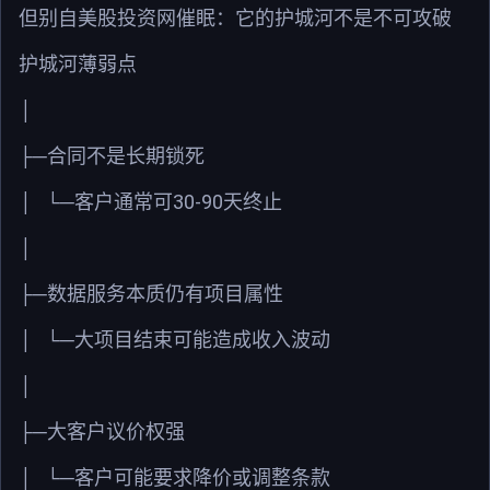
但别自美股投资网催眠：它的护城河不是不可攻破
护城河薄弱点
│
├─
合同不是长期锁死
30-90
│
└─
客户通常可
天终止
│
├─
数据服务本质仍有项目属性
│
└─
大项目结束可能造成收入波动
│
├─
大客户议价权强
│
└─
客户可能要求降价或调整条款