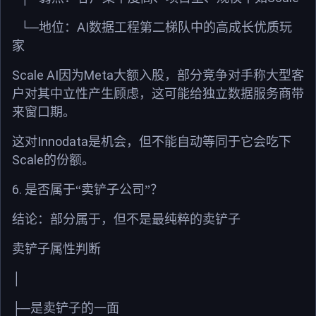
AI
└─地位：
数据工程第二梯队中的高成长优质玩
家
Scale AI
Meta
因为
大额入股，部分竞争对手称大型客
户对其中立性产生顾虑，这可能给独立数据服务商带
来窗口期。
Innodata
这对
是机会，但不能自动等同于它会吃下
Scale
的份额。
6.
是否属于“卖铲子公司”？
结论：部分属于，但不是最纯粹的卖铲子
卖铲子属性判断
│
├─
是卖铲子的一面