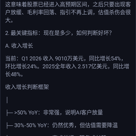
这意味着股票已经进入高预期区间，之后只要出现客
户放缓、毛利率回落、指引不再上调，估值杀伤会很
大。
2.
最关键指标：现在是多少，如何判断好坏？
A.
收入增长
Q1 2026
9010
54%
当前：
收入
万美元，同比增长
，
24%
2025
2.517
环比增长
。
全年收入
亿美元，同比增
48%
长
。
收入增长判断框架
│
>50% YoY
AI
├─
：非常强，说明
客户放量
30%-50% YoY
├─
：仍然优秀，但估值需要降温