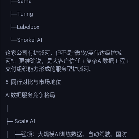
Sama
├─
Turing
├─
Labelbox
├─
Snorkel AI
└─
/
这家公司有护城河，但不是“微软
英伟达级护城
+
AI
+
河”。更准确说，是大客户信任
复杂
数据工程
交付组织能力形成的服务型护城河。
5.
同行对比与市场地位
AI
数据服务竞争格局
│
Scale AI
├─
AI
│
├─强项：大规模
训练数据、自动驾驶、国防