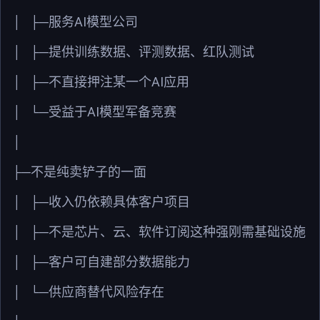
AI
│
├─服务
模型公司
│
├─提供训练数据、评测数据、红队测试
AI
│
├─不直接押注某一个
应用
AI
│
└─受益于
模型军备竞赛
│
├─
不是纯卖铲子的一面
│
├─收入仍依赖具体客户项目
│
├─不是芯片、云、软件订阅这种强刚需基础设施
│
├─客户可自建部分数据能力
│
└─供应商替代风险存在