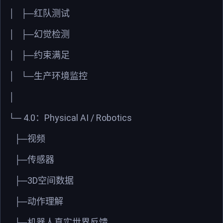
│
├─红队测试
│
├─幻觉检测
│
├─约束满足
│
└─生产环境监控
│
4.0
Physical AI / Robotics
└─
：
├─视频
├─传感器
3D
├─
空间数据
├─动作理解
└─机器人真实世界反馈