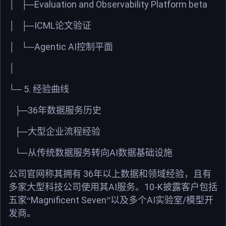
Evaluation and Observability Platform beta
│
├─
ICML
│
├─
论文验证
Agentic AI
│
└─
控制平面
│
5.
└─
经验曲线
36
├─
年数据服务历史
├─大型企业流程经验
AI
└─从传统数据服务转向
数据基础设施
36
公司官网称其拥有
年以上数据和领域经验，且有
AI
10-K
多家大型科技公司使用其
服务。
披露客户包括
Magnificent Seven
AI
/
五家“
”以及多个
实验室
模型开
发商。